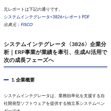
中間期
業績概
元レポートは下記の通りです。
要
システムインテグレータ<3826>レポートPDF
（2025
年3月～
出典元：
FISCO
8月）
1.1.2.1
システムインテグレータ〈3826〉企業分
■連結業績
析｜ERP事業が業績を牽引、生成AI活用で
1.1.3
3. 事業
次の成長フェーズへ
別動向
1.1.4
1. 企業概要
4. 財務
状況
1.1.5
システムインテグレータは、業務効率化を支援する自
5. 通期
社開発型ソフトウェアを提供する独立系システムベン
見通し
と今後
ダーです。