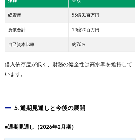
指標
金額
と将
来展
総資産
55億31百万円
望を
探る
負債合計
13億20百万円
3.1.1
企業概
自己資本比率
約76％
要と事
業セグ
メント
借入依存度が低く、財務の健全性は高水準を維持して
3.1.2
います。
ERP事
業
3.1.3
Object
5. 通期見通しと今後の展開
Browser
事業
■通期見通し（2026年2月期）
3.1.4
AI事業