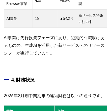
420
+6.6％
Browser事業
調
06月02
日に掲
載され
新サービス開発
AI事業
15
▲54.2％
たシス
に注力中
テムイ
ンテグ
レータ
AI事業は先行投資フェーズにあり、短期的な減収はあ
<3826>
るものの、生成AIを活用した新サービスへのリソース
のレポ
ート要
シフトが進行しています。
約
3.1
シス
テム
4. 財務状況
イン
テグ
レー
2026年2月期中間期末の連結財務は以下の通りです。
タ企
業の
魅力