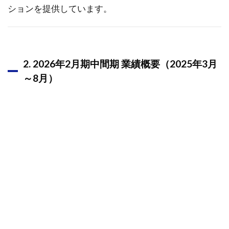
方針
ションを提供しています。
1.1.7.2
■ROICの
導入
1.1.8
2. 2026年2月期中間期 業績概要（2025年3月
8. 長期
～8月）
ビジョ
ンと中
期経営
計画
1.1.9
9. 総括
1.1.10
筆者コメ
ント
2
2025年