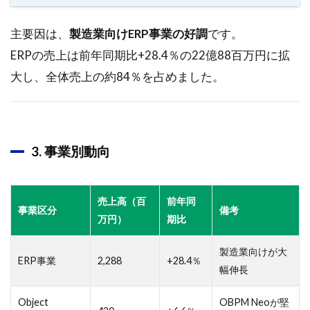
2.1.2
主要因は、
製造業向けERP事業の好調
です。
事業概
要
ERPの売上は前年同期比+28.4％の22億88百万円に拡
大し、全体売上の約84％を占めました。
2.1.3
業績動
向
2.1.4
3. 事業別動向
今後の
見通し
2.1.5
売上高（百
前年同
株主還
事業区分
備考
万円）
期比
元方針
とSDGs
への取
製造業向けが大
ERP事業
2,288
+28.4％
り組み
幅伸長
3
Object
OBPM Neoが堅
2025年