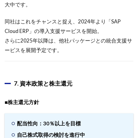
日に掲
大中です。
載され
たシス
テムイ
同社はこれをチャンスと捉え、2024年より「SAP
ンテグ
Cloud ERP」の導入支援サービスを開始。
レータ
<3826>
さらに2025年以降は、他社パッケージとの統合支援サ
のレポ
ービスを展開予定です。
ート要
約
4.1
シ
ステムイ
7. 資本政策と株主還元
ンテグレ
ータ
（3826）
■株主還元方針
の企業調
査レポー
トまとめ
配当性向：30％以上を目標
自己株式取得の検討を進行中