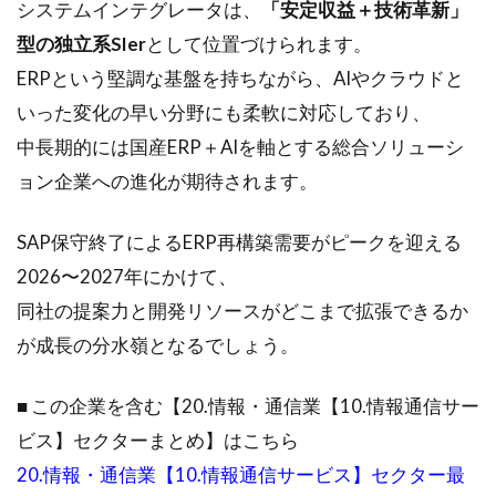
システムインテグレータは、
「安定収益＋技術革新」
型の独立系SIer
として位置づけられます。
ERPという堅調な基盤を持ちながら、AIやクラウドと
いった変化の早い分野にも柔軟に対応しており、
中長期的には国産ERP＋AIを軸とする総合ソリューシ
ョン企業への進化が期待されます。
SAP保守終了によるERP再構築需要がピークを迎える
2026〜2027年にかけて、
同社の提案力と開発リソースがどこまで拡張できるか
が成長の分水嶺となるでしょう。
■ この企業を含む【20.情報・通信業【10.情報通信サー
ビス】セクターまとめ】はこちら
20.情報・通信業【10.情報通信サービス】セクター最