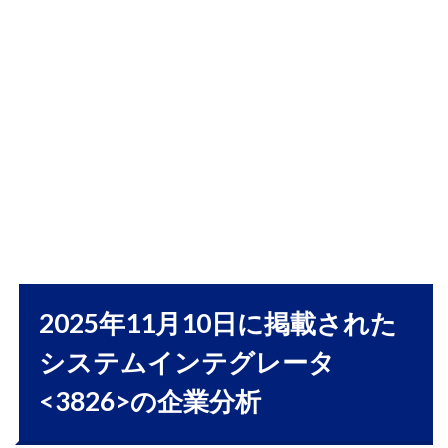
1.1
シ
ステムイ
ンテグレ
ータ
〈3826〉
企業分析
｜ERP事
業が業績
を牽引、
生成AI活
用で次の
成長フェ
ーズへ
1.1.1
2025年11月10日に掲載された
1. 企業
システムインテグレータ
概要
1.1.2
<3826>の企業分析
2. 2026
年2月期