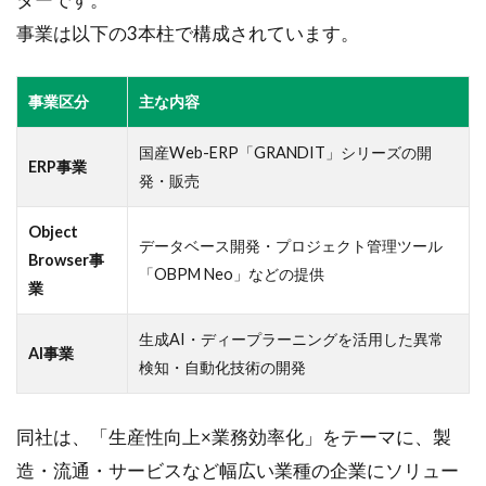
の展開
事業は以下の3本柱で構成されています。
1.1.5.1
■通期見通
事業区分
主な内容
し（2026
年2月期）
国産Web-ERP「GRANDIT」シリーズの開
ERP事業
1.1.6
発・販売
6. 市場
動向と
Object
外部環
データベース開発・プロジェクト管理ツール
Browser事
境
「OBPM Neo」などの提供
業
1.1.7
7. 資本
生成AI・ディープラーニングを活用した異常
政策と
AI事業
検知・自動化技術の開発
株主還
元
同社は、「生産性向上×業務効率化」をテーマに、製
1.1.7.1
■株主還元
造・流通・サービスなど幅広い業種の企業にソリュー