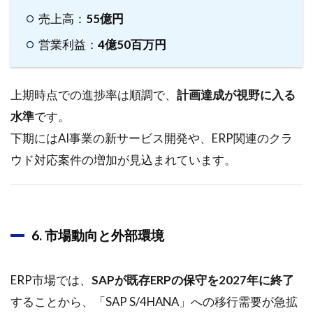
売上高：
55億円
3.1.5
業績動
営業利益：
4億50百万円
向と財
務状況
上期時点での進捗率は順調で、
3.1.6
計画達成が視野に入る
今後の
水準
です。
見通し
下期にはAI事業の新サービス開発や、ERP関連のクラ
と戦略
ウド対応案件の増加が見込まれています。
3.1.7
株主還
元策と
SDGsへ
の取り
6. 市場動向と外部環境
組み
4
ERP市場では、
SAPが既存ERPの保守を2027年に終了
2024年
11月15
することから、「SAP S/4HANA」への移行需要が急拡