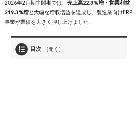
2026年2月期中間期では、
売上高22.3％増・営業利益
219.3％増
と大幅な増収増益を達成し、製造業向けERP
事業が業績を大きく押し上げました。
目次
1
2025年
11月10
日に掲
載され
たシス
テムイ
ンテグ
レータ
<3826>
の企業
分析