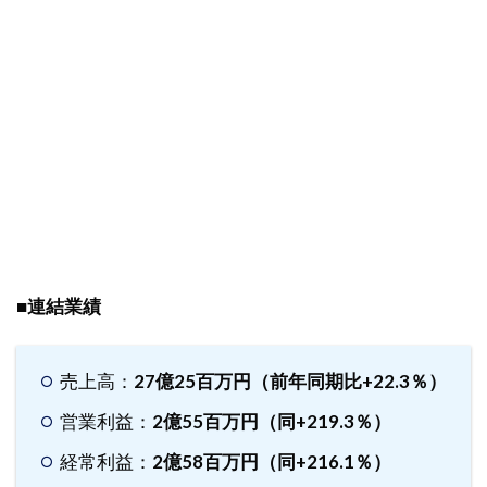
06月19
日に掲
載され
たシス
テムイ
ンテグ
レータ
<3826>
のレポ
ート要
約
2.1
企業
■連結業績
調
査・
分析
売上高：
27億25百万円（前年同期比+22.3％）
レポ
ート
営業利益：
2億55百万円（同+219.3％）
2.1.1
経常利益：
2億58百万円（同+216.1％）
概要