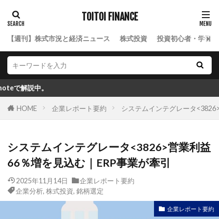
TOITOI FINANCE
【週刊】株式市況と経済ニュース
株式投資
投資初心者・学習ロ
。
HOME
企業レポート要約
システムインテグレータ<3826
システムインテグレータ<3826>営業利益
66％増を見込む｜ERP事業が牽引
2025年11月14日
企業レポート要約
企業分析
,
株式投資
,
銘柄選定
企業レポート要約