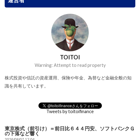
TOITOI
Warning: Attempt to read property
株式投資や信託の資産運用、保険や年金、為替など金融全般の知
識を共有しています。
Tweets by toitoifinance
東京株式（前引け）＝前日比６４４円安、ソフトバンクＧ
の下落など響く
2026/08/07 12:04