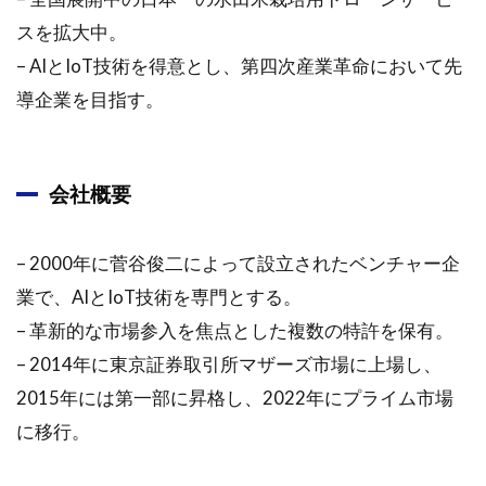
株式
会社
スを拡大中。
オプ
– AIとIoT技術を得意とし、第四次産業革命において先
ティ
ム: ビ
導企業を目指す。
ジネ
ス概
要
会社概要
1.2.1
市場動
向と成
– 2000年に菅谷俊二によって設立されたベンチャー企
長ドラ
業で、AIとIoT技術を専門とする。
イバー
– 革新的な市場参入を焦点とした複数の特許を保有。
1.2.1.1
– 2014年に東京証券取引所マザーズ市場に上場し、
第四次産
業革命
2015年には第一部に昇格し、2022年にプライム市場
1.2.2
に移行。
事業領
域