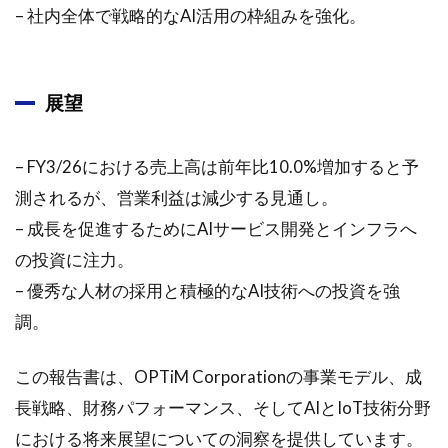
成長戦
– 社内全体で戦略的なAI活用の枠組みを強化。
略
1.3
ESG・
展望
サス
テナ
ビリ
– FY3/26における売上高は前年比10.0%増加すると予
ティ
への
測されるが、営業利益は減少する見通し。
取り
– 成長を促進するためにAIサービス開発とインフラへ
組み
の投資に注力。
1.4
– 優秀な人材の採用と積極的なAI技術への投資を強
株主
還元
調。
策と
財務
この報告書は、OPTiM Corporationの事業モデル、成
方針
長戦略、財務パフォーマンス、そしてAIとIoT技術分野
2
における将来展望についての洞察を提供しています。
2025年