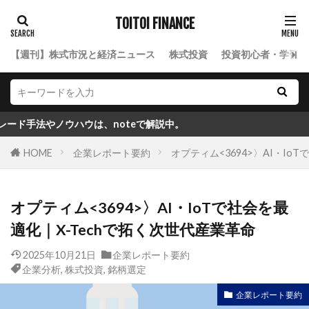
TOITOI FINANCE
【週刊】株式市況と経済ニュース
株式投資
投資初心者・学習ロ
ウハウは、noteで解説中。
HOME
企業レポート要約
オプティム<3694>〉AI・Io
オプティム<3694>〉AI・IoTで社会を最
適化｜X-Techで拓く次世代産業革命
2025年10月21日
企業レポート要約
企業分析
,
株式投資
,
銘柄選定
企業レポート要約