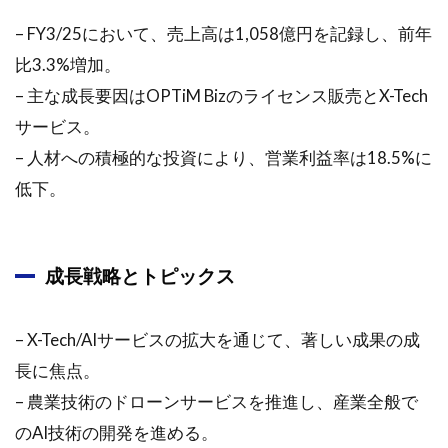
ト）
– FY3/25において、売上高は1,058億円を記録し、前年
1.2.4.3
比3.3%増加。
3. OPTiM
Taglet（オ
– 主な成長要因はOPTiM Bizのライセンス販売とX-Tech
プティム
サービス。
タグレッ
ト）
– 人材への積極的な投資により、営業利益率は18.5%に
1.2.5
低下。
会社の
強み
1.2.6
成長戦略とトピックス
研究開
発と知
的財産
– X-Tech/AIサービスの拡大を通じて、著しい成果の成
戦略
長に焦点。
1.2.7
– 農業技術のドローンサービスを推進し、産業全般で
業績見
のAI技術の開発を進める。
通しと