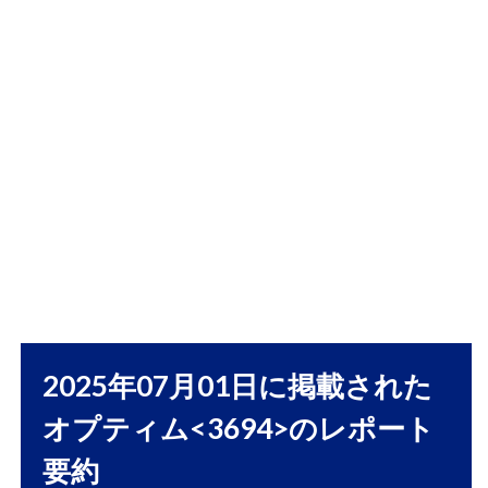
1.1
株式
会社
オプ
ティ
ム：
技術
と成
長戦
略を
中心
にし
たビ
ジネ
ス概
要
2025年07月01日に掲載された
1.1.1
オプティム<3694>のレポート
概要
要約
1.1.2