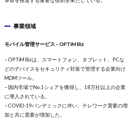
革命を推進する重要な役割を果たしている。
略
2.1.1
オプテ
事業領域
ィム株
式会社
の概要
モバイル管理サービス – OPTiM Biz
と業績
動向
– OPTiM Bizは、スマートフォン、タブレット、PCな
2.1.2
どのデバイスをセキュリティ対策で管理する企業向け
オプテ
ィムの
MDMツール。
事業展
– 国内市場でNo.1シェアを獲得し、18万社以上の企業
開とサ
ービス
に導入されている。
内容
– COVID-19パンデミックに伴い、テレワーク需要の増
2.1.3
加と共に需要が増加した。
オプテ
ィムの
成長戦