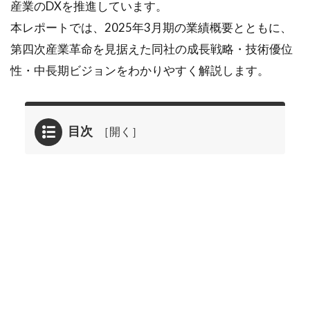
産業のDXを推進しています。
本レポートでは、2025年3月期の業績概要とともに、
第四次産業革命を見据えた同社の成長戦略・技術優位
性・中長期ビジョンをわかりやすく解説します。
目次
1
2025年
07月01
日に掲
載され
たオプ
ティム
<3694>
のレポ
ート要
約