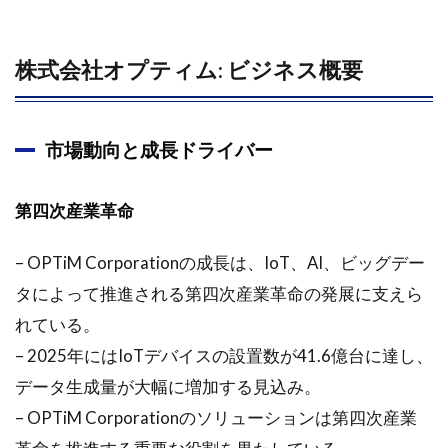
06月12
日に掲
載され
株式会社オプティム: ビジネス概要
たオプ
ティム
<3694>
のレポ
市場動向と成長ドライバー
ート要
約
第四次産業革命
2.1
オプ
– OPTiM Corporationの成長は、IoT、AI、ビッグデー
ティ
ム株
タによって推進される第四次産業革命の発展に支えら
式会
れている。
社の
ビジ
– 2025年にはIoTデバイスの設置数が41.6億台に達し、
ネス
データ生成量が大幅に増加する見込み。
展開
と成
– OPTiM Corporationのソリューションは第四次産業
長戦