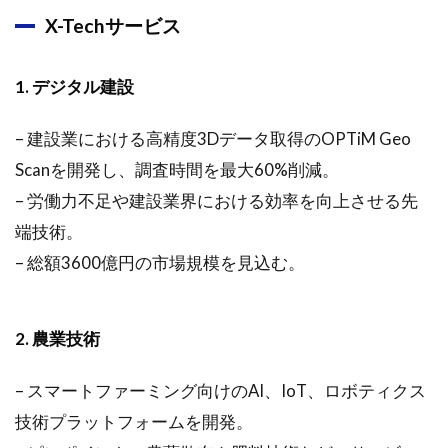
略と財
X-Techサービス
務状況
2.1.4
1. デジタル建設
今後の
展望と
– 建設業における高精度3Dデータ取得のOPTiM Geo
株主還
元策
Scanを開発し、調査時間を最大60%削減。
– 労働力不足や建設業界における効率を向上させる先
端技術。
– 総額3600億円の市場規模を見込む。
2. 農業技術
– スマートファーミング向けのAI、IoT、ロボティクス
技術プラットフォームを開発。