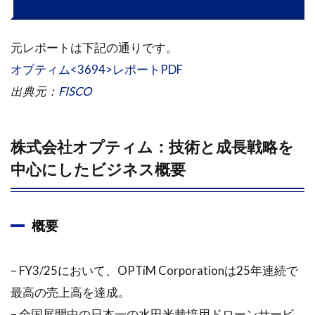
会社概
要
元レポートは下記の通りです。
1.1.3
オプティム<3694>レポートPDF
事業概
要
出典元：
FISCO
1.1.4
業績ト
株式会社オプティム：技術と成長戦略を
レンド
中心にしたビジネス概要
1.1.5
成長戦
略とト
ピック
概要
ス
1.1.6
– FY3/25において、OPTiM Corporationは25年連続で
展望
最高の売上高を達成。
1.2
– 全国展開中の日本一の水田米栽培用ドローンサービ