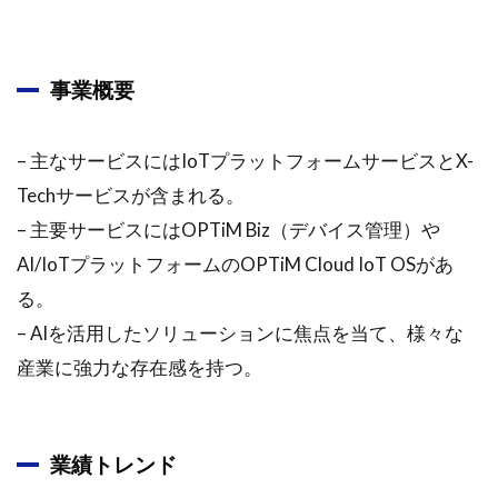
3. デジタ
ルヘルス
1.2.4
事業概要
その他
のサー
ビス
– 主なサービスにはIoTプラットフォームサービスとX-
Techサービスが含まれる。
1.2.4.1
1. Optimal
– 主要サービスにはOPTiM Biz（デバイス管理）や
Remote（オ
AI/IoTプラットフォームのOPTiM Cloud IoT OSがあ
プティマル
リモート）
る。
– AIを活用したソリューションに焦点を当て、様々な
1.2.4.2
2. Optimal
産業に強力な存在感を持つ。
Second
Sight（オ
プティマ
ルセカン
業績トレンド
ドサイ