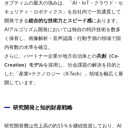
オプティムの最大の強みは、「AI・IoT・クラウド・セ
キュリティ・ロボティクス」を自社内で一気通貫して
開発できる
総合的な技術力とスピード感
にあります。
AIアルゴリズム開発においては独自の特許技術を数多
く保有し、画像解析・音声認識・行動予測の領域で国
内有数の水準を確立。
さらに、パートナー企業や地方自治体との
共創（Co-
Creation）モデル
を採用し、社会課題の解決を目的と
した「産業×テクノロジー（X-Tech）」領域を幅広く展
開しています。
研究開発と知的財産戦略
研究開発費は売上高の約15％を継続投資しており、AI