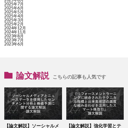
27
6882
三社電機製作所
LOW (44.6)
–
2025年7月
2025年6月
28
8358
スルガ銀行
LOW (44.6)
+9.4
2025年5月
2025年4月
29
2117
ウェルネオシュガー
LOW (44.2)
+5.2
2025年3月
30
8368
百五銀行
LOW (44.2)
+5.9
2025年2月
2024年12月
31
2216
カンロ
LOW (44.2)
+4.9
2024年11月
2023年8月
32
7806
ＭＴＧ
LOW (44.0)
–
2023年7月
33
3563
Ｆ＆ＬＣ
LOW (43.8)
–
2023年6月
34
8614
東洋証券
LOW (43.6)
–
35
3283
日本プロロジスリート
LOW (43.6)
–
36
3395
サンマルクＨＤ
LOW (43.5)
–
37
4536
参天製薬
LOW (43.1)
+3.6
論文解説
38
4928
ノエビアＨＤ
LOW (42.8)
–
こちらの記事も人気です
39
7552
ハピネット
LOW (42.5)
–
40
5602
栗本鐵工所
LOW (42.3)
–
41
7278
エクセディ
LOW (42.3)
+5.8
42
2815
アリアケジャパン
LOW (42.1)
+2.3
43
8338
筑波銀行
LOW (41.7)
–
44
4922
コーセーＨＤ
LOW (40.7)
–
45
3880
大王製紙
LOW (40.7)
–
【論文解説】ソーシャルメ
【論文解説】強化学習とテ
46
4975
ＪＣＵ
LOW (40.4)
–