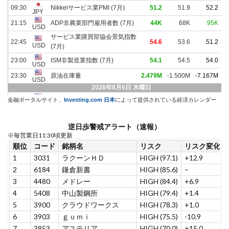
金融ポータルサイト、
Investing.com 日本
によって提供されている経済カレンダー
逆日歩警戒アラート（速報）
※毎営業日11:30頃更新
順位
コード
銘柄名
リスク
リスク変化
1
3031
ラクーンＨＤ
HIGH (97.1)
+12.9
2
6184
鎌倉新書
HIGH (85.6)
–
3
4480
メドレー
HIGH (84.4)
+6.9
4
5408
中山製鋼所
HIGH (79.4)
+1.4
5
3900
クラウドワークス
HIGH (78.3)
+1.0
6
3903
ｇｕｍｉ
HIGH (75.5)
-10.9
7
3853
アステリア
HIGH (70.0)
+15.0