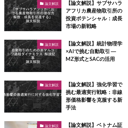
【論文解説】サブサハラ
論文解説
アフリカ農産物取引所の
投資ポテンシャル：成長
市場の新戦略
【論文解説】統計物理学
論文解説
×AIで挑む自動取引 ―
MZ形式とSACの活用
【論文解説】強化学習で
論文解説
挑む最適実行戦略：非線
形価格影響を克服する新
手法
【論文解説】ベトナム証
論文解説