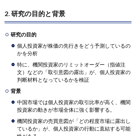
1.5
5. 投
2. 研究の目的と背景
資家
への
実務
的示
研究の目的
唆
個人投資家が株価の先行きをどう予測しているの
1.6
かを分析
6. 今
特に、機関投資家のリミットオーダー（指値注
後の
課題
文）などの「取引意図の露出」が、個人投資家の
判断材料となっているかを検証
1.7
7. ま
背景
とめ
中国市場では個人投資家の取引比率が高く、機関
投資家の動きが市場全体に強く影響する。
機関投資家の売買意図が「どの程度市場に露出し
ているか」が、個人投資家の行動に直結する可能