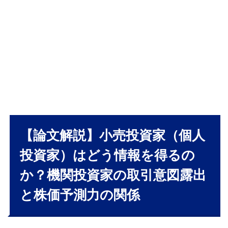
の
か？
機関
投資
家の
取引
意図
露出
と株
価予
測力
の関
【論文解説】小売投資家（個人
係
1.1
投資家）はどう情報を得るの
1. は
か？機関投資家の取引意図露出
じめ
に ―
と株価予測力の関係
なぜ
注目
され
るの