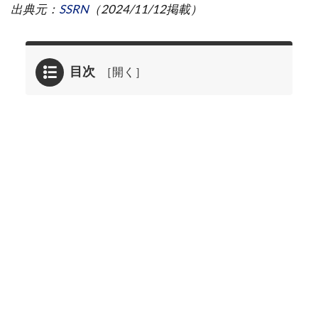
出典元：
SSRN
（2024/11/12掲載）
目次
1
【論
文解
説】
小売
投資
家
（個
人投
資
家）
はど
う情
報を
得る