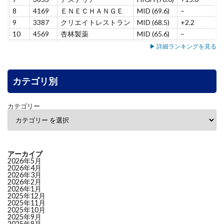
8
4169
ＥＮＥＣＨＡＮＧＥ
MID (69.6)
–
9
3387
クリエイトレストラン
MID (68.5)
+2.2
10
4569
杏林製薬
MID (65.6)
–
11
5137
スマートドライブ
MID (65.4)
–
▶ 詳細ランキングを見る
12
7071
アンビス
MID (65.3)
+8.5
13
7198
ＳＢＩアルヒ
MID (63.7)
+7.8
14
カテゴリ別
3431
宮地エンジニアリング
MID (63.3)
–
15
6240
ヤマシンフィルタ
MID (60.9)
+5.3
16
4552
ＪＣＲファーマ
MID (58.1)
+9.5
カテゴリー
17
6464
ツバキ・ナカシマ
MID (55.1)
+6.3
18
7383
ネットプロＨＤ
MID (53.1)
-1.2
19
4165
プレイド
MID (52.9)
-3.8
20
4826
シー・アイ・ジェイ
LOW (49.9)
–
アーカイブ
21
7522
ワタミ
LOW (46.7)
+3.6
2026年5月
2026年4月
22
4813
ＡＣＣＥＳＳ
LOW (46.6)
-11.7
2026年3月
2026年2月
23
5463
丸一鋼管
LOW (46.3)
–
2026年1月
24
6724
セイコーエプソン
LOW (45.9)
-3.3
2025年12月
2025年11月
25
8167
リテールパートナーズ
LOW (45.8)
+2.9
2025年10月
2025年9月
26
3569
セーレン
LOW (45.2)
–
2025年8月