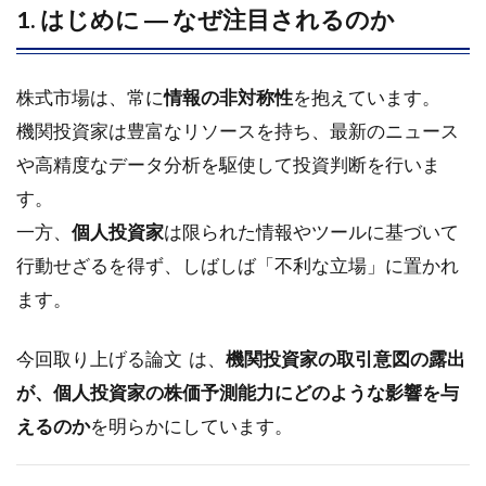
1. はじめに ― なぜ注目されるのか
か
1.2
2. 研
株式市場は、常に
情報の非対称性
を抱えています。
究の
機関投資家は豊富なリソースを持ち、最新のニュース
目的
と背
や高精度なデータ分析を駆使して投資判断を行いま
景
す。
1.3
一方、
個人投資家
は限られた情報やツールに基づいて
3. デ
行動せざるを得ず、しばしば「不利な立場」に置かれ
ータ
と手
ます。
法
1.4
今回取り上げる論文 は、
機関投資家の取引意図の露出
4. 主
が、個人投資家の株価予測能力にどのような影響を与
な実
えるのか
証結
を明らかにしています。
果