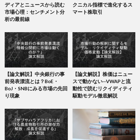
ディアとニュースから読む
クニカル指標で進化するス
47
6266
タツモ
LOW (40.2)
–
市場心理：センチメント分
マート株取引
48
2337
いちご
LOW (39.6)
-16.0
析の最前線
49
8624
いちよし証券
LOW (39.4)
–
50
2229
カルビー
LOW (39.3)
–
【論文解説】中央銀行の事
【論文解説】株価はニュー
前発表漂流とは？BoE・
スで動かない─VWAPと流
BoJ・SNBにみる市場の先回
動性で読むリクイディティ
り現象
駆動モデル徹底解説