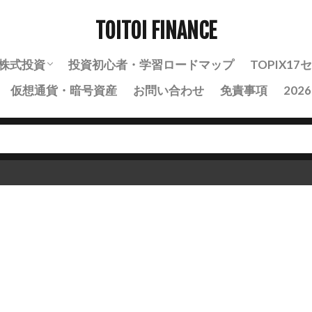
TOITOI FINANCE
株式投資
投資初心者・学習ロードマップ
TOPIX1
仮想通貨・暗号資産
お問い合わせ
免責事項
202
株式投資の基礎知識
株式投資の実践・戦略
銘柄分析ノート
自動売買・BOT運用