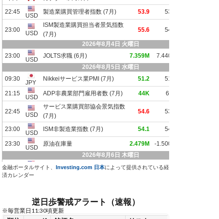
金融ポータルサイト、
Investing.com 日本
によって提供されている経
済カレンダー
逆日歩警戒アラート（速報）
※毎営業日11:30頃更新