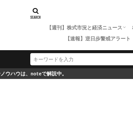
【週刊】株式市況と経済ニュース
【速報】逆日歩警戒アラート
市況年間レポート一覧
四半期市況まとめ
月次市況まとめ
oteで解説中。