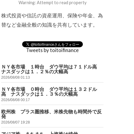
Warning: Attempt to read property
株式投資や信託の資産運用、保険や年金、為
替など金融全般の知識を共有しています。
Tweets by toitoifinance
ＮＹ各市場 １時台 ダウ平均は７１ドル高
ナスダックは１．２％の大幅高
2026/08/08 01:13
ＮＹ各市場 ０時台 ダウ平均は１３２ドル
高 ナスダックは１．３％の大幅高
2026/08/08 00:17
欧州株 プラス圏推移、米株先物も時間外で反
発
2026/08/07 19:28