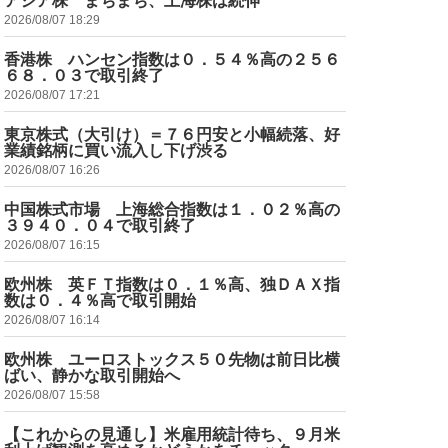
アジア株 まちまち、上海株は続伸
2026/08/07 18:29
香港株 ハンセン指数は０．５４％高の２５６
６８．０３で取引終了
2026/08/07 17:21
東京株式（大引け）＝７６円安と小幅続落、好
業績銘柄に買い流入し下げ渋る
2026/08/07 16:26
中国株式市場 上海総合指数は１．０２％高の
３９４０．０４で取引終了
2026/08/07 16:15
欧州株 英ＦＴ指数は０．１％高、独ＤＡＸ指
数は０．４％高で取引開始
2026/08/07 16:14
欧州株 ユーロストックス５０先物は前日比横
ばい、静かな取引開始へ
2026/08/07 15:58
【これからの見通し】米雇用統計待ち、９月米