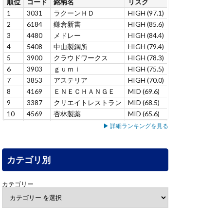
順位
コード
銘柄名
リスク
リスク変化
連
1
3031
ラクーンＨＤ
HIGH (97.1)
+12.9
7
2
6184
鎌倉新書
HIGH (85.6)
–
1
3
4480
メドレー
HIGH (84.4)
+6.9
6
4
5408
中山製鋼所
HIGH (79.4)
+1.4
5
5
3900
クラウドワークス
HIGH (78.3)
+1.0
7
6
3903
ｇｕｍｉ
HIGH (75.5)
-10.9
1
7
3853
アステリア
HIGH (70.0)
+15.0
4
8
4169
ＥＮＥＣＨＡＮＧＥ
MID (69.6)
–
1
9
3387
クリエイトレストラン
MID (68.5)
+2.2
1
10
4569
杏林製薬
MID (65.6)
–
1
11
5137
スマートドライブ
MID (65.4)
–
3
▶ 詳細ランキングを見る
12
7071
アンビス
MID (65.3)
+8.5
1
13
7198
ＳＢＩアルヒ
MID (63.7)
+7.8
1
14
カテゴリ別
3431
宮地エンジニアリング
MID (63.3)
–
1
15
6240
ヤマシンフィルタ
MID (60.9)
+5.3
2
16
4552
ＪＣＲファーマ
MID (58.1)
+9.5
3
カテゴリー
17
6464
ツバキ・ナカシマ
MID (55.1)
+6.3
3
18
7383
ネットプロＨＤ
MID (53.1)
-1.2
1
19
4165
プレイド
MID (52.9)
-3.8
2