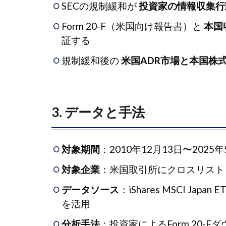
4. 主
SECの規制緩和が
投資家の情報収集行
な結
Form 20-F（米国向け報告書）と
本国
果
証する
1.4.1
規制緩和後の
米国ADR市場と本国株
(1)
Form
20-F取
得の減
3. データと手法
少
1.4.2
(2)
対象期間
：2010年12月13日〜2025年
ADR市
対象企業
：米国取引所にクロスリスト
場の反
応強化
データソース
：iShares MSCI Japan 
を活用
1.4.3
(3) 市
分析手法
：投資家によるForm 20-