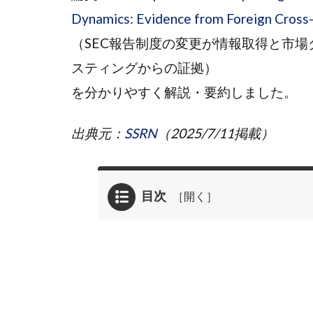
Dynamics: Evidence from Foreign Cross-
（SEC報告制度の変更が情報取得と市
スティングからの証拠）
を分かりやすく解説・要約しました。
出典元：
SSRN
（2025/7/11掲載）
目次
1
SEC
報告
変更
が投
資家