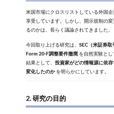
に ―
研究
米国市場にクロスリストしている外国企
の背
享受しています。しかし、開示規制の変
景と
注目
るのかは、長らく議論されてきました。
点
今回取り上げる研究は、
SEC（米証券取
1.2
2. 研
Form 20-F調整要件撤廃
を自然実験とし
究の
結果として、
投資家がどの情報源に依存
目的
変化したのか
を明らかにしています。
1.3
3. デ
ータ
と手
2. 研究の目的
法
1.4