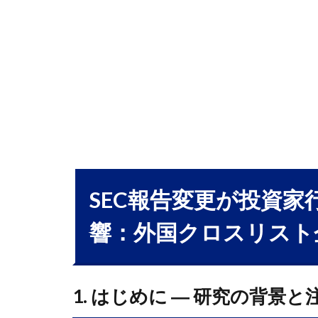
行動
と市
場統
合に
与え
る影
響：
外国
クロ
スリ
スト
SEC報告変更が投資
企業
響：外国クロスリスト
の事
例
1.1
1. は
1. はじめに ― 研究の背景と
じめ