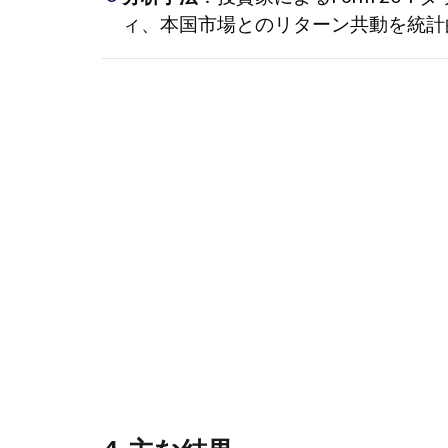
場間の
ィ、本国市場とのリターン共動を統計
共動性
上昇
1.5
5. 投
資
家・
市場
への
示唆
1.5.1
投資家
視点
1.5.2
研究
者・規