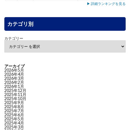
11
5137
スマートドライブ
MID (65.4)
–
▶ 詳細ランキングを見る
12
7071
アンビス
MID (65.3)
+8.5
13
7198
ＳＢＩアルヒ
MID (63.7)
+7.8
14
カテゴリ別
3431
宮地エンジニアリング
MID (63.3)
–
15
6240
ヤマシンフィルタ
MID (60.9)
+5.3
16
4552
ＪＣＲファーマ
MID (58.1)
+9.5
カテゴリー
17
6464
ツバキ・ナカシマ
MID (55.1)
+6.3
18
7383
ネットプロＨＤ
MID (53.1)
-1.2
19
4165
プレイド
MID (52.9)
-3.8
20
4826
シー・アイ・ジェイ
LOW (49.9)
–
アーカイブ
21
7522
ワタミ
LOW (46.7)
+3.6
2026年5月
2026年4月
22
4813
ＡＣＣＥＳＳ
LOW (46.6)
-11.7
2026年3月
2026年2月
23
5463
丸一鋼管
LOW (46.3)
–
2026年1月
24
6724
セイコーエプソン
LOW (45.9)
-3.3
2025年12月
2025年11月
25
8167
リテールパートナーズ
LOW (45.8)
+2.9
2025年10月
2025年9月
26
3569
セーレン
LOW (45.2)
–
2025年8月
27
6882
三社電機製作所
LOW (44.6)
–
2025年7月
2025年6月
28
8358
スルガ銀行
LOW (44.6)
+9.4
2025年5月
2025年4月
29
2117
ウェルネオシュガー
LOW (44.2)
+5.2
2025年3月
30
8368
百五銀行
LOW (44.2)
+5.9