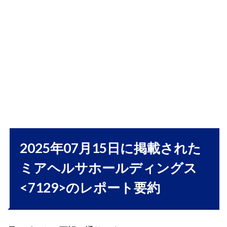
1.1
ミア
ヘル
サホ
ール
ディ
ング
スの
株式
に関
する
包括
的な
2025年07月15日に掲載された
レポ
ミアヘルサホールディングス
ート
1.1.1
<7129>のレポート要約
会社概
要と業
績動向