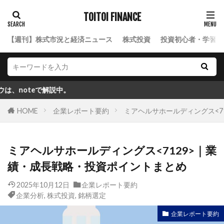
TOITOI FINANCE
【週刊】株式市況と経済ニュース
株式投資
投資初心者・学習ロ
で解説中。
HOME
企業レポート要約
ミアヘルサホールディングス<7
ミアヘルサホールディングス<7129>｜業
績・成長戦略・投資ポイントまとめ
2025年10月12日
企業レポート要約
企業分析
,
株式投資
,
銘柄選定
企業レポート要約