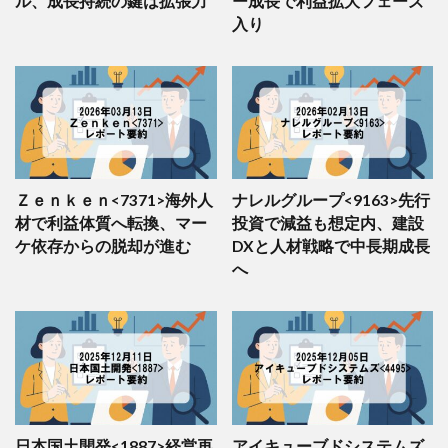
ル、成長持続の鍵は拡張力
ー成長で利益拡大フェーズ
50
2229
カルビー
LOW (39.3)
–
入り
Ｚｅｎｋｅｎ<7371>海外人
ナレルグループ<9163>先行
材で利益体質へ転換、マー
投資で減益も想定内、建設
ケ依存からの脱却が進む
DXと人材戦略で中長期成長
へ
日本国土開発<1887>経営再
アイキューブドシステムズ