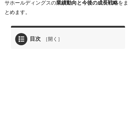
サホールディングスの
業績動向と今後の成長戦略
をま
とめます。
目次
1
2025年
07月15
日に掲
載され
たミア
ヘルサ
ホール
ディン
グス
<7129>
のレポ
ート要
約