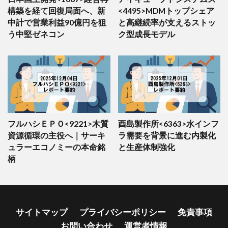
構築を経て回復局面へ、新
<4495>MDMトップシェア
中計で営業利益90億円を狙
と高継続率が支えるストッ
う中堅ゼネコン
ク型成長モデル
フルハシＥＰＯ<9221>木質
酉島製作所<6363>水インフ
資源循環の主役へ｜サーキ
ラ需要を背景に進む内製化
ュラーエコノミーの本命銘
と生産体制強化
柄
サイトマップ
プライバシーポリシー
免責事項
お問い合わせ
運営者情報