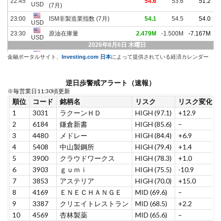
金融ポータルサイト、
Investing.com 日本
によって提供されている経済カレンダー
逆日歩警戒アラート（速報）
※毎営業日11:30頃更新
順位
コード
銘柄名
リスク
リスク変化
1
3031
ラクーンＨＤ
HIGH (97.1)
+12.9
2
6184
鎌倉新書
HIGH (85.6)
–
3
4480
メドレー
HIGH (84.4)
+6.9
4
5408
中山製鋼所
HIGH (79.4)
+1.4
5
3900
クラウドワークス
HIGH (78.3)
+1.0
6
3903
ｇｕｍｉ
HIGH (75.5)
-10.9
7
3853
アステリア
HIGH (70.0)
+15.0
8
4169
ＥＮＥＣＨＡＮＧＥ
MID (69.6)
–
9
3387
クリエイトレストラン
MID (68.5)
+2.2
10
4569
杏林製薬
MID (65.6)
–