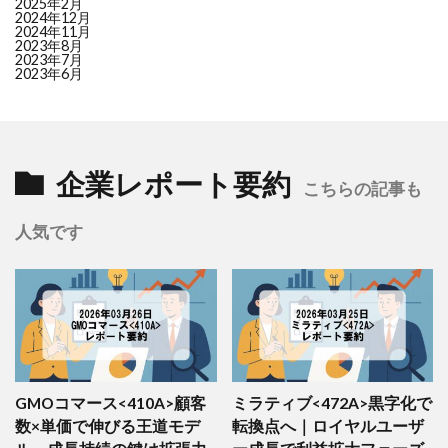
2025年2月
2024年12月
31
2216
カンロ
LOW (44.2)
+4.9
2024年11月
2023年8月
32
7806
ＭＴＧ
LOW (44.0)
–
2023年7月
33
3563
Ｆ＆ＬＣ
LOW (43.8)
–
2023年6月
34
8614
東洋証券
LOW (43.6)
–
35
3283
日本プロロジスリート
LOW (43.6)
–
36
3395
サンマルクＨＤ
LOW (43.5)
–
37
4536
参天製薬
LOW (43.1)
+3.6
企業レポート要約
38
4928
ノエビアＨＤ
LOW (42.8)
–
こちらの記事も
39
7552
ハピネット
LOW (42.5)
–
人気です
40
5602
栗本鐵工所
LOW (42.3)
–
41
7278
エクセディ
LOW (42.3)
+5.8
42
2815
アリアケジャパン
LOW (42.1)
+2.3
43
8338
筑波銀行
LOW (41.7)
–
44
4922
コーセーＨＤ
LOW (40.7)
–
45
3880
大王製紙
LOW (40.7)
–
46
4975
ＪＣＵ
LOW (40.4)
–
47
6266
タツモ
LOW (40.2)
–
GMOコマース<410A>顧客
ミラティブ<472A>黒字化で
48
2337
いちご
LOW (39.6)
-16.0
数×単価で伸びる王道モデ
転換点へ｜ロイヤルユーザ
49
8624
いちよし証券
LOW (39.4)
–