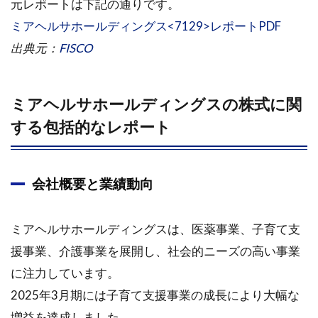
元レポートは下記の通りです。
1.1.2
ミアヘルサホールディングス<7129>レポートPDF
事業概
要と特
出典元：
FISCO
徴
1.1.3
ミアヘルサホールディングスの株式に関
財務状
況と安
する包括的なレポート
全性
1.1.4
業績見
会社概要と業績動向
通しと
中期経
営計画
ミアヘルサホールディングスは、医薬事業、子育て支
1.1.5
援事業、介護事業を展開し、社会的ニーズの高い事業
株主優
に注力しています。
待制度
2025年3月期には子育て支援事業の成長により大幅な
の拡充
増益を達成しました。