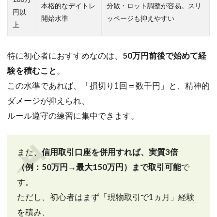
コス
本格的なデイトレ
分散・ロット調整が容易。スリ
円以
トも
開始水準
ッページも抑えやすい
上
考慮
5.4
特に初心者におすすめなのは、
トレ
50万円前後で始めて経
ード
験を積むこと
。
日
この水準であれば、「損切り1回＝数千円」と、精神的
誌・
振り
ダメージが抑えられ、
返り
ルール遵守の練習に集中できます。
習慣
で改
善サ
イク
また、
信用取引口座を併用すれば、実質3倍
ルを
（例：50万円→最大150万円）まで取引可能
で
作る
す。
6
ただし、初心者はまず「現物取引で1ヵ月」経験
ま
と
を積み、
め