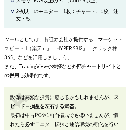
メモリ16GB以上のPC（Core i5以上）
ータ
と実
2枚以上のモニター（1枚：チャート、1枚：注
例）
文・板）
3
初
心
ツールとしては、各証券会社が提供する「マーケット
者
スピードII（楽天）」「HYPER SBI2」「クリック株
が
ま
365」などを活用しましょう。
ず
また、TradingViewや株探など
外部チャートサイトと
身
の併用
に
も効果的です。
つ
け
た
設備は高額な投資に感じるかもしれませんが、
ス
い
３
ピード＝損益を左右する武器
。
つ
最初は中古PCや1画面構成でも構いませんが、慣
の
れたら必ずモニター拡張と通信環境の強化を行い
ス
キ