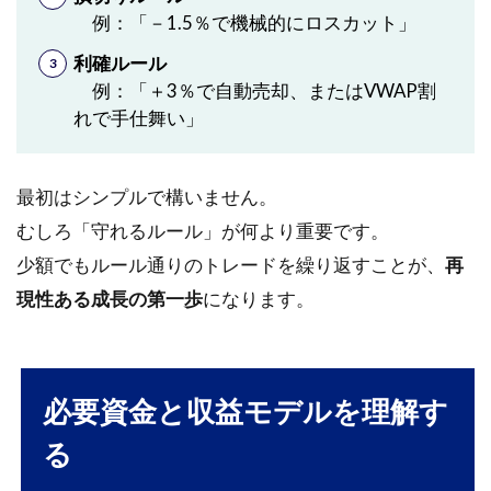
例：「－1.5％で機械的にロスカット」
デメ
リッ
利確ルール
ト
例：「＋3％で自動売却、またはVWAP割
4.4
れで手仕舞い」
デー
タフ
ィー
最初はシンプルで構いません。
ド・
板情
むしろ「守れるルール」が何より重要です。
報・
少額でもルール通りのトレードを繰り返すことが、
再
リア
ルタ
現性ある成長の第一歩
になります。
イム
ツー
ル
必要資金と収益モデルを理解す
5
リ
る
ス
ク