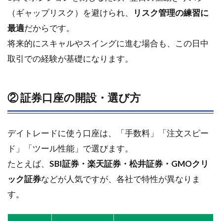
引ル
（ギャップリスク）を避けられ、
リスク管理の練習に
ール
最適
だからです。
の構
築
将来的にスキャルやスイングに進む場合も、この日中
（エ
取引での経験が基礎になります。
ント
リ
ー・
損切
② 証券口座の開設・選び方
り・
利
確）
デイトレードに使う口座は、「手数料」「注文スピー
2
ド」「ツール性能」で選びます。
必
たとえば、
SBI証券・楽天証券・松井証券・GMOクリ
要
資
ック証券
などが人気ですが、各社で特性が異なりま
金
す。
と
収
益