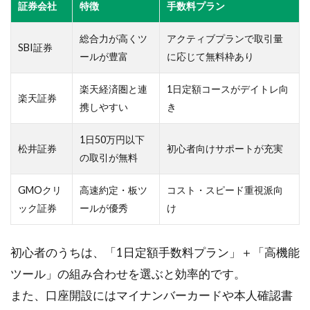
証券会社
モ
特徴
手数料プラン
デ
ル
総合力が高くツ
アクティブプランで取引量
SBI証券
を
ールが豊富
に応じて無料枠あり
理
解
楽天経済圏と連
1日定額コースがデイトレ向
す
楽天証券
携しやすい
き
る
2.1
1日50万円以下
松井証券
初心者向けサポートが充実
初心
の取引が無料
者向
け資
GMOクリ
高速約定・板ツ
コスト・スピード重視派向
金目
ック証券
安
ールが優秀
け
2.2
収益
初心者のうちは、「1日定額手数料プラン」＋「高機能
モデ
ツール」の組み合わせを選ぶと効率的です。
ルと
また、口座開設にはマイナンバーカードや本人確認書
期待
値の