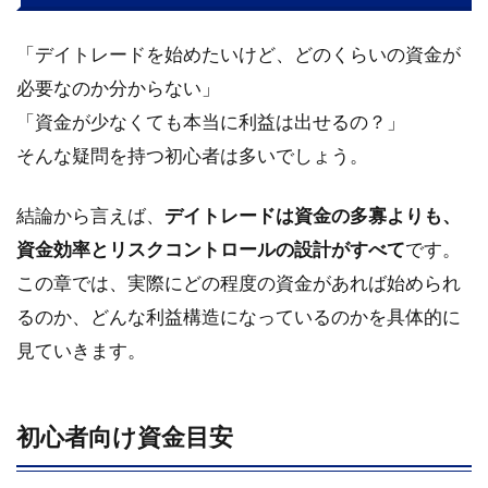
管
理
「デイトレードを始めたいけど、どのくらいの資金が
と
資
必要なのか分からない」
金
「資金が少なくても本当に利益は出せるの？」
保
全
そんな疑問を持つ初心者は多いでしょう。
の
基
結論から言えば、
デイトレードは資金の多寡よりも、
本
ル
資金効率とリスクコントロールの設計がすべて
です。
ー
この章では、実際にどの程度の資金があれば始められ
ル
るのか、どんな利益構造になっているのかを具体的に
5.1
見ていきます。
1トレ
ード
あた
りの
初心者向け資金目安
許容
損失
設定