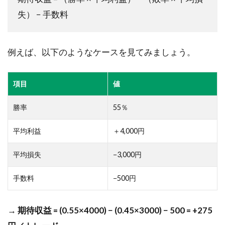
次に
失） − 手数料
学ぶ
とよ
り理
解が
例えば、以下のようなケースを見てみましょう。
深ま
る記
事
項目
値
6.3
勝率
55％
最後
に│焦
らず
平均利益
＋4,000円
「再
現
平均損失
−3,000円
性」
を積
手数料
−500円
み上
げよ
う
→
期待収益 = (0.55×4000) − (0.45×3000) − 500 = +275