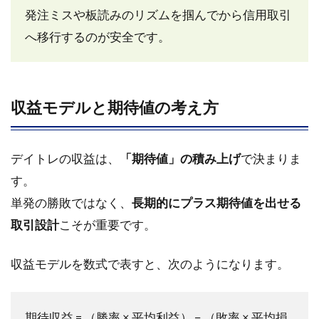
発注ミスや板読みのリズムを掴んでから信用取引
と
次
へ移行するのが安全です。
の
ス
テ
ッ
プ
収益モデルと期待値の考え方
6.1
今朝
デイトレの収益は、
「期待値」の積み上げ
で決まりま
から
始め
す。
られ
単発の勝敗ではなく、
長期的にプラス期待値を出せる
る「3
つの
取引設計
こそが重要です。
行
動」
収益モデルを数式で表すと、次のようになります。
リス
ト
6.2
期待収益 = （勝率 × 平均利益） − （敗率 × 平均損