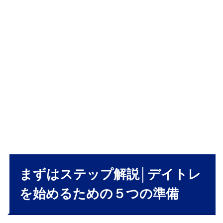
イ
ト
レ
を
始
め
る
た
め
の
５
つ
の
準
備
1.1
まずはステップ解説│デイトレ
① ト
を始めるための５つの準備
レー
ドス
タイ
ルを