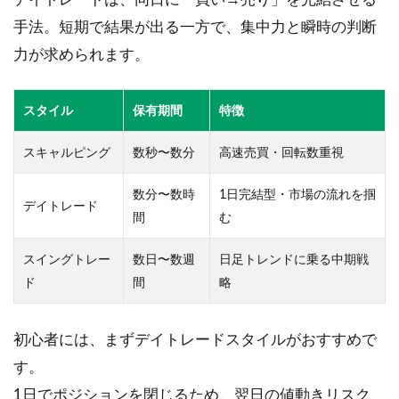
境な
手法。短期で結果が出る一方で、集中力と瞬時の判断
ど初
期設
力が求められます。
備
1.4
スタイル
保有期間
特徴
④ 必
要資
スキャルピング
数秒〜数分
高速売買・回転数重視
金の
目安
と資
数分〜数時
1日完結型・市場の流れを掴
デイトレード
金配
間
む
分
（初
スイングトレー
数日〜数週
日足トレンドに乗る中期戦
心者
ド
間
略
のリ
アル
数
初心者には、まずデイトレードスタイルがおすすめで
値）
す。
1.5
1日でポジションを閉じるため、翌日の値動きリスク
⑤ 取