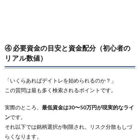
3.3
メン
タル
管理
とル
ール
④ 必要資金の目安と資金配分（初心者の
の徹
底
リアル数値）
（感
情を
排す
「いくらあればデイトレを始められるのか？」
行動
設
この質問は最も多く検索されるポイントです。
計）
4
実際のところ、
最低資金は30〜50万円が現実的なライ
設
ン
です。
備・
それ以下では銘柄選択が制限され、リスク分散もしづ
ツー
ル選
らくなります。
びの