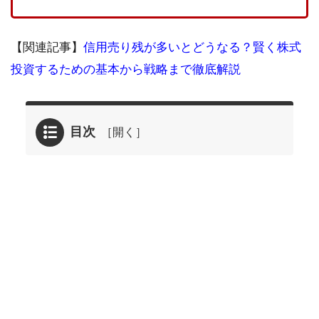
【関連記事】
信用売り残が多いとどうなる？賢く株式
投資するための基本から戦略まで徹底解説
目次
1
ま
ず
は
ス
テ
ッ
プ
解
説│
デ