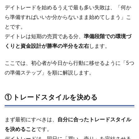
決め
デイトレードを始めるうえで最も多い失敗は、「何か
る
ら準備すればいいか分からないまま始めてしまう」こ
1.2
とです。
② 証
デイトレは短期の売買である分、
準備段階での環境づ
券口
座の
くりと資金設計が勝率の半分を左右
します。
開
設・
ここでは、初心者が今日から行動に移せるように「5つ
選び
方
の準備ステップ」を順に解説します。
1.3
③ パ
① トレードスタイルを決める
ソコ
ン／
モニ
ター
まず最初にすべきは、
自分に合ったトレードスタイル
／チ
を決めること
ャー
です。
ト環
デイトレードは、同日に「買い→売り」を完結させる