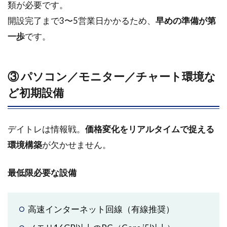
類が必要です。
考え
開設完了まで3〜5営業日かかるため、
早めの準備が第
方
一歩
です。
2.3
資金
が少
ない
③ パソコン／モニター／チャート環境な
とき
ど初期設備
の戦
略
2.4
デイトレは情報戦。
価格変化をリアルタイムで捉える
プロ
環境構築
が欠かせません。
トレ
ーダ
ーの
最低限必要な設備
資金
ライ
ンと
高速インターネット回線（有線推奨）
現実
（デ