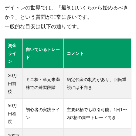
デイトレの世界では、「最初はいくらから始めるべき
5.2
か？」という質問が非常に多いです。
一日
あた
一般的な目安は以下の通りです。
りの
最大
損失
資金
向いているトレー
ライ
ライ
コメント
ンと
ド
ン
利益
目標
30万
ミニ株・単元未満
約定代金の制約があり、回転重
5.3
円前
株での練習段階
視には不向き
手数
後
料・
スリ
50万
ッペ
初心者の実践ライ
主要銘柄でも取引可能。1日1〜
円程
ー
ン
2銘柄の集中トレード向き
ジ・
度
税
金・
100万