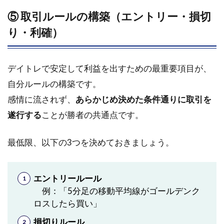
ト・
⑤ 取引ルールの構築（エントリー・損切
モニ
タ
り・利確）
ー・
環境
構成
（初
デイトレで安定して利益を出すための最重要項目が、
心者
自分ルールの構築です。
向け
感情に流されず、
推
あらかじめ決めた条件通りに取引を
奨）
遂行する
ことが勝者の共通点です。
4.3
スマ
最低限、以下の3つを決めておきましょう。
ホト
レー
ド vs
エントリールール
PCト
例：「5分足の移動平均線がゴールデンク
レー
ロスしたら買い」
ド│メ
リッ
損切りルール
ト・