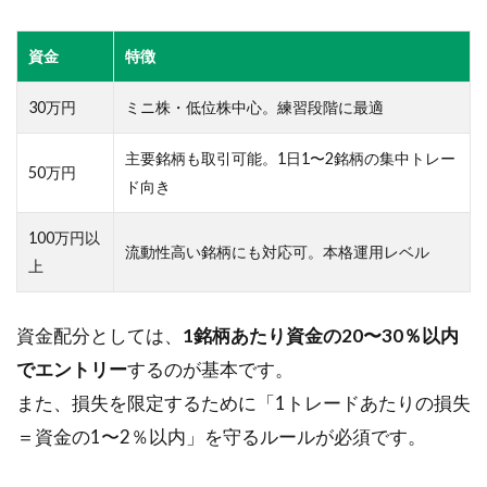
ポイ
ント
資金
特徴
4.1
30万円
ミニ株・低位株中心。練習段階に最適
ネッ
ト証
券口
主要銘柄も取引可能。1日1〜2銘柄の集中トレー
50万円
座
ド向き
（手
数
100万円以
料・
流動性高い銘柄にも対応可。本格運用レベル
上
注文
スピ
ー
資金配分としては、
1銘柄あたり資金の20〜30％以内
ド）
比較
でエントリー
するのが基本です。
4.2
また、損失を限定するために「1トレードあたりの損失
チャ
＝資金の1〜2％以内」を守るルールが必須です。
ート
ソフ