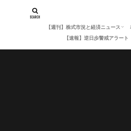
【週刊】株式市況と経済ニュース
【速報】逆日歩警戒アラート
市況年間レポート一覧
四半期市況まとめ
月次市況まとめ