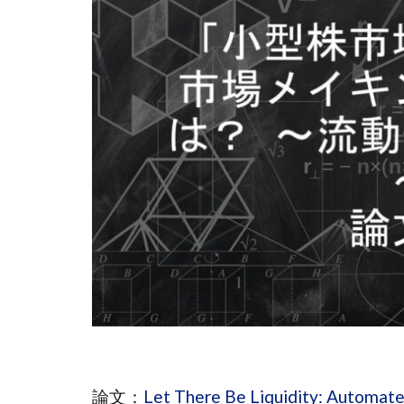
論文：
Let There Be Liquidity: Automate