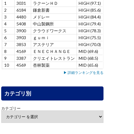
1
3031
ラクーンＨＤ
HIGH (97.1)
+12.9
7
2
6184
鎌倉新書
HIGH (85.6)
–
1
3
4480
メドレー
HIGH (84.4)
+6.9
6
4
5408
中山製鋼所
HIGH (79.4)
+1.4
5
5
3900
クラウドワークス
HIGH (78.3)
+1.0
7
6
3903
ｇｕｍｉ
HIGH (75.5)
-10.9
1
7
3853
アステリア
HIGH (70.0)
+15.0
4
8
4169
ＥＮＥＣＨＡＮＧＥ
MID (69.6)
–
1
9
3387
クリエイトレストラン
MID (68.5)
+2.2
1
10
4569
杏林製薬
MID (65.6)
–
1
11
5137
スマートドライブ
MID (65.4)
–
3
▶ 詳細ランキングを見る
12
7071
アンビス
MID (65.3)
+8.5
1
13
7198
ＳＢＩアルヒ
MID (63.7)
+7.8
1
14
カテゴリ別
3431
宮地エンジニアリング
MID (63.3)
–
1
15
6240
ヤマシンフィルタ
MID (60.9)
+5.3
2
16
4552
ＪＣＲファーマ
MID (58.1)
+9.5
3
カテゴリー
17
6464
ツバキ・ナカシマ
MID (55.1)
+6.3
3
18
7383
ネットプロＨＤ
MID (53.1)
-1.2
1
19
4165
プレイド
MID (52.9)
-3.8
2
20
4826
シー・アイ・ジェイ
LOW (49.9)
–
1