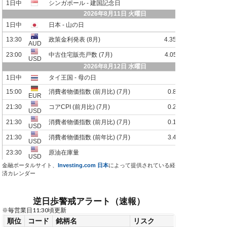
金融ポータルサイト、
Investing.com 日本
によって提供されている経
済カレンダー
逆日歩警戒アラート（速報）
※毎営業日11:30頃更新
順位
コード
銘柄名
リスク
リスク変化
連