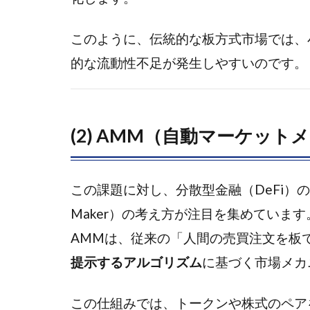
的と
焦点
このように、伝統的な板方式市場では、
2
的な流動性不足が発生しやすいのです。
2.
AMM
の仕
組み
(2) AMM（自動マーケット
と伝
統的
市場
この課題に対し、分散型金融（DeFi）の分野
との
違い
Maker）の考え方が注目を集めています
2.1
AMMは、従来の「人間の売買注文を板
2.1
CLOB（板
提示するアルゴリズム
に基づく市場メカ
取引方
式）の仕
この仕組みでは、トークンや株式のペアをあら
組みと課