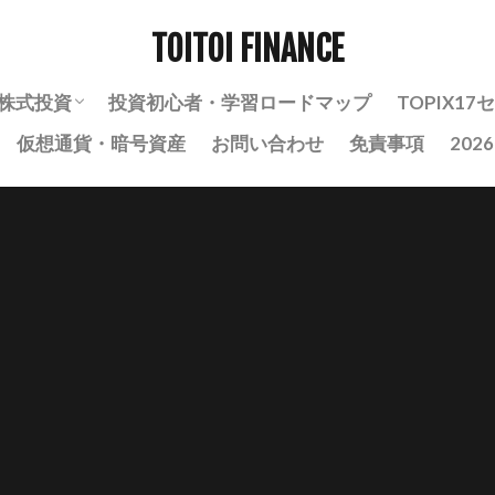
TOITOI FINANCE
株式投資
投資初心者・学習ロードマップ
TOPIX1
仮想通貨・暗号資産
お問い合わせ
免責事項
202
株式投資の基礎知識
株式投資の実践・戦略
銘柄分析ノート
自動売買・BOT運用