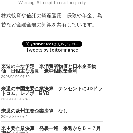
Warning: Attempt to read property
株式投資や信託の資産運用、保険や年金、為
替など金融全般の知識を共有しています。
Tweets by toitoifinance
来週の主な予定 米消費者物価と日本企業物
価、日銀主な意見 豪中銀政策金利
2026/08/08 07:50
来週の中国主要企業決算 テンセントにJDドッ
トコム、レノボ BYD
2026/08/08 07:46
来週の欧州主要企業決算 なし
2026/08/08 07:45
米主要企業決算 発表一巡 来週から５－７月