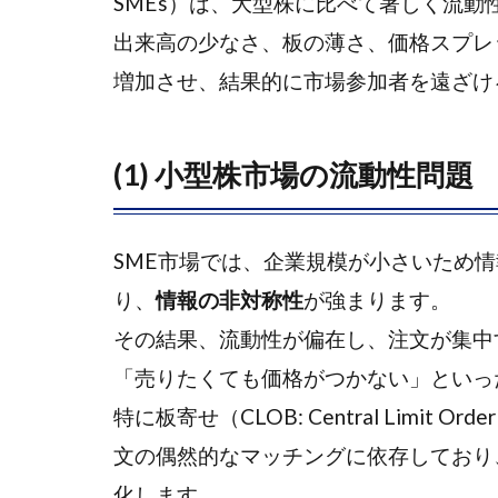
SMEs）は、大型株に比べて著しく流
カー）の
登場
出来高の少なさ、板の薄さ、価格スプレ
増加させ、結果的に市場参加者を遠ざけ
1.3
(3) な
ぜ
AMM
(1) 小型株市場の流動性問題
が小
型株
市場
SME市場では、企業規模が小さいため
と相
り、
情報の非対称性
が強まります。
性が
良い
その結果、流動性が偏在し、注文が集中
のか
「売りたくても価格がつかない」といっ
1.4
特に板寄せ（CLOB: Central Limit
(4) 本
文の偶然的なマッチングに依存しており
論文
の目
化します。