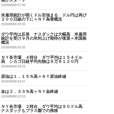
期がスタート
2026/08/08 07:40
米雇用統計が弱くドル安強まる ドル円は再び
２００日線の下に＝ＮＹ為替概況
2026/08/08 05:50
ダウ平均は反発 ナスダックは大幅高 米雇用
統計を受け９月の米利上げ期待が後退＝米国株
概況
2026/08/08 05:35
ＮＹ各市場 ４時台 ダウ平均は１５４ドル
高 シカゴ日経平均先物は６万６１２０円
2026/08/08 04:25
原油は１．１５％高＝ＮＹ原油終値
2026/08/08 03:47
金は２．３３％高＝ＮＹ金終値
2026/08/08 02:53
ＮＹ各市場 ２時台 ダウ平均は９０ドル高
ナスダックもプラス圏での推移