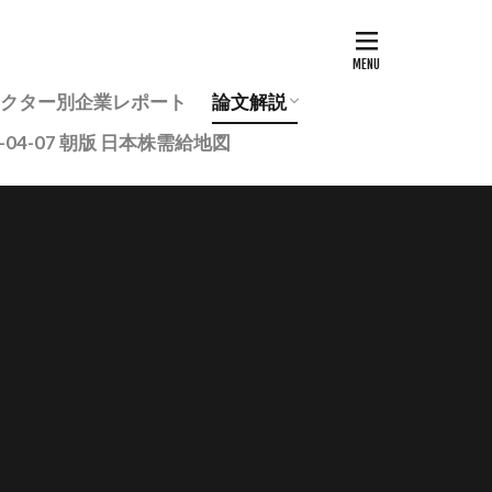
7セクター別企業レポート
論文解説
6-04-07 朝版 日本株需給地図
投資家のための最新研究論文ま