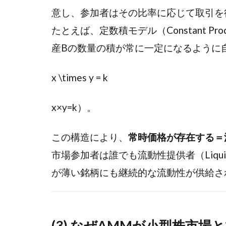
題
意し、参加者はその比率に応じて取引を
たとえば、定数積モデル（Constant Produ
2.2
2.2
AMM（自
産Bの数量の積が常に一定になるように
動マーケ
ットメイ
x \times y = k
カー）の
基本構造
x
×
y
=
k
）。
2.3
2.3
CPMM（定
この構造により、
常時価格が存在する＝
数積モデ
ル）の直感
市場参加者は誰でも流動性提供者（Liquid
的理解
が薄い銘柄にも継続的な流動性が供給さ
2.4
2.4
AMM
の長
(3) なぜAMMが小型株市場