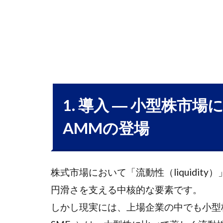
の欠
如と
AMM
の登
場
1.1
(1) 小
1. 導入 ― 小型株市
型株
市場
AMMの登場
の流
動性
問題
株式市場において「流動性（liquidi
(2)
1.2
円滑さを支える中核的な要素です。
AMM（自
動マーケ
しかし現実には、上場企業の中でも小型株（Small a
ットメイ