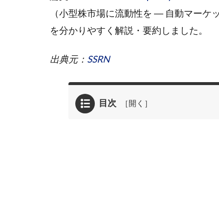
（小型株市場に流動性を ― 自動マーケ
を分かりやすく解説・要約しました。
出典元：
SSRN
目次
1
1. 導
入 ―
小型
株市
場に
おけ
る流
動性