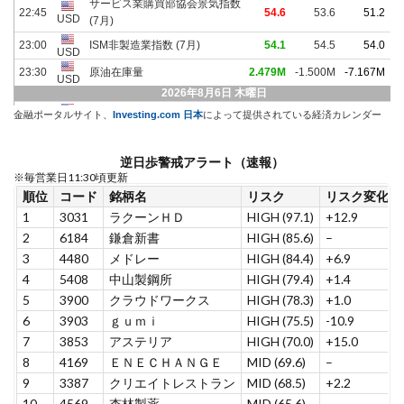
金融ポータルサイト、
Investing.com 日本
によって提供されている経済カレンダー
逆日歩警戒アラート（速報）
※毎営業日11:30頃更新
順位
コード
銘柄名
リスク
リスク変化
1
3031
ラクーンＨＤ
HIGH (97.1)
+12.9
2
6184
鎌倉新書
HIGH (85.6)
–
3
4480
メドレー
HIGH (84.4)
+6.9
4
5408
中山製鋼所
HIGH (79.4)
+1.4
5
3900
クラウドワークス
HIGH (78.3)
+1.0
6
3903
ｇｕｍｉ
HIGH (75.5)
-10.9
7
3853
アステリア
HIGH (70.0)
+15.0
8
4169
ＥＮＥＣＨＡＮＧＥ
MID (69.6)
–
9
3387
クリエイトレストラン
MID (68.5)
+2.2
10
4569
杏林製薬
MID (65.6)
–