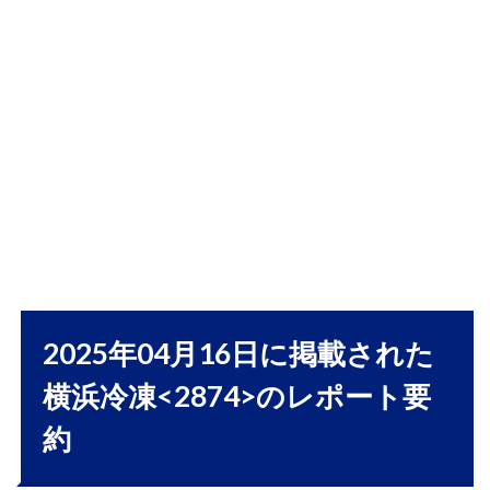
横浜
冷凍
株式
会社
の事
業展
開と
成長
戦略
1.1.1
企業概
要と業
績動向
2025年04月16日に掲載された
1.1.2
中長期
横浜冷凍<2874>のレポート要
の成長
約
戦略と
ビジョ
ン