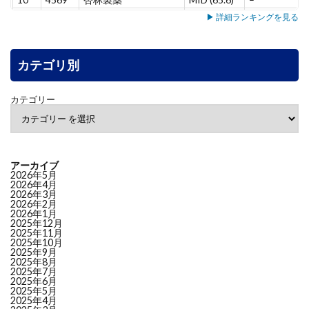
11
5137
スマートドライブ
MID (65.4)
–
▶ 詳細ランキングを見る
12
7071
アンビス
MID (65.3)
+8.5
13
7198
ＳＢＩアルヒ
MID (63.7)
+7.8
14
カテゴリ別
3431
宮地エンジニアリング
MID (63.3)
–
15
6240
ヤマシンフィルタ
MID (60.9)
+5.3
16
4552
ＪＣＲファーマ
MID (58.1)
+9.5
カテゴリー
17
6464
ツバキ・ナカシマ
MID (55.1)
+6.3
18
7383
ネットプロＨＤ
MID (53.1)
-1.2
19
4165
プレイド
MID (52.9)
-3.8
20
4826
シー・アイ・ジェイ
LOW (49.9)
–
アーカイブ
21
7522
ワタミ
LOW (46.7)
+3.6
2026年5月
2026年4月
22
4813
ＡＣＣＥＳＳ
LOW (46.6)
-11.7
2026年3月
2026年2月
23
5463
丸一鋼管
LOW (46.3)
–
2026年1月
24
6724
セイコーエプソン
LOW (45.9)
-3.3
2025年12月
2025年11月
25
8167
リテールパートナーズ
LOW (45.8)
+2.9
2025年10月
2025年9月
26
3569
セーレン
LOW (45.2)
–
2025年8月
27
6882
三社電機製作所
LOW (44.6)
–
2025年7月
2025年6月
28
8358
スルガ銀行
LOW (44.6)
+9.4
2025年5月
2025年4月
29
2117
ウェルネオシュガー
LOW (44.2)
+5.2