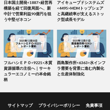
日本国土開発<1887>経営再
アイキューブドシステムズ
構築を経て回復局面へ、新
<4495>MDMトップシェア
中計で営業利益90億円を狙
と高継続率が支えるストッ
う中堅ゼネコン
ク型成長モデル
フルハシＥＰＯ<9221>木質
酉島製作所<6363>水インフ
資源循環の主役へ｜サーキ
ラ需要を背景に進む内製化
ュラーエコノミーの本命銘
と生産体制強化
柄
サイトマップ
プライバシーポリシー
免責事項