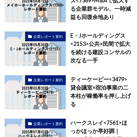
ス<7369>M&Aで拡大す
る企業群モデル、一時減
益も回復余地あり
E・Jホールディングス
企業レポート要約
<2153>公共×民間で拡大
を続ける建設コンサルの
次なる一手
ティーケーピー<3479>
企業レポート要約
貸会議室×宿泊事業の二
本柱が稼働率を押し上げ
る
ハークスレイ<7561>ほ
企業レポート要約
っかほっか亭好調｜