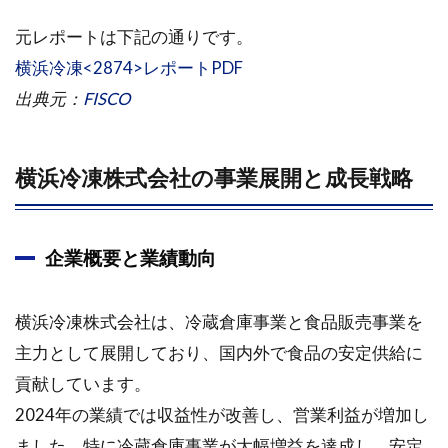
1.1.3
元レポートは下記の通りです。
財務デ
横浜冷凍<2874>レポートPDF
ータと
経営方
出典元：
FISCO
針
1.1.4
横浜冷凍株式会社の事業展開と成長戦略
株主還
元策と
配当政
策
企業概要と業績動向
横浜冷凍株式会社は、冷蔵倉庫事業と食品販売事業を
主力として展開しており、国内外で食品の安定供給に
貢献しています。
2024年の業績では収益性が改善し、営業利益が増加し
ました。特に冷蔵倉庫事業が大幅増益を達成し、安定