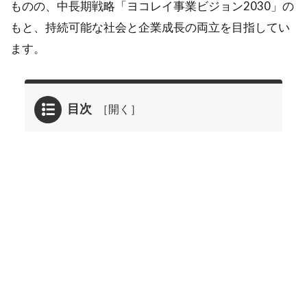
ものの、中長期戦略「ヨコレイ事業ビジョン2030」の
もと、持続可能な社会と企業成長の両立を目指してい
ます。
目次
1
2025年
04月16
日に掲
載され
た横浜
冷凍
<2874>
のレポ
ート要
約
1.1