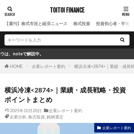
TOITOI FINANCE
【週刊】株式市況と経済ニュース
株式投資
投資初心者・学習ロ
eで解説中。
HOME
企業レポート要約
横浜冷凍<2874>｜業績・成
横浜冷凍<2874>｜業績・成長戦略・投資
ポイントまとめ
2025年10月20日
企業レポート要約
企業分析
,
株式投資
,
銘柄選定
企業レポート要約