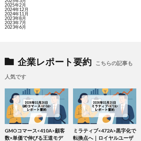
2025年3月
30
8368
百五銀行
LOW (44.2)
+5.9
2025年2月
2024年12月
31
2216
カンロ
LOW (44.2)
+4.9
2024年11月
2023年8月
32
7806
ＭＴＧ
LOW (44.0)
–
2023年7月
33
3563
Ｆ＆ＬＣ
LOW (43.8)
–
2023年6月
34
8614
東洋証券
LOW (43.6)
–
35
3283
日本プロロジスリート
LOW (43.6)
–
36
3395
サンマルクＨＤ
LOW (43.5)
–
37
4536
参天製薬
LOW (43.1)
+3.6
企業レポート要約
38
4928
ノエビアＨＤ
LOW (42.8)
–
こちらの記事も
39
7552
ハピネット
LOW (42.5)
–
人気です
40
5602
栗本鐵工所
LOW (42.3)
–
41
7278
エクセディ
LOW (42.3)
+5.8
42
2815
アリアケジャパン
LOW (42.1)
+2.3
43
8338
筑波銀行
LOW (41.7)
–
44
4922
コーセーＨＤ
LOW (40.7)
–
45
3880
大王製紙
LOW (40.7)
–
46
4975
ＪＣＵ
LOW (40.4)
–
47
6266
タツモ
LOW (40.2)
–
GMOコマース<410A>顧客
ミラティブ<472A>黒字化で
48
2337
いちご
LOW (39.6)
-16.0
数×単価で伸びる王道モデ
転換点へ｜ロイヤルユーザ