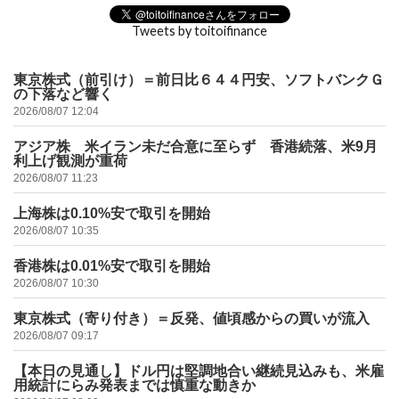
Tweets by toitoifinance
東京株式（前引け）＝前日比６４４円安、ソフトバンクＧ
の下落など響く
2026/08/07 12:04
アジア株 米イラン未だ合意に至らず 香港続落、米9月
利上げ観測が重荷
2026/08/07 11:23
上海株は0.10%安で取引を開始
2026/08/07 10:35
香港株は0.01%安で取引を開始
2026/08/07 10:30
東京株式（寄り付き）＝反発、値頃感からの買いが流入
2026/08/07 09:17
【本日の見通し】ドル円は堅調地合い継続見込みも、米雇
用統計にらみ発表までは慎重な動きか