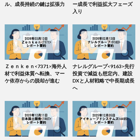
49
8624
いちよし証券
LOW (39.4)
–
ル、成長持続の鍵は拡張力
ー成長で利益拡大フェーズ
50
2229
カルビー
LOW (39.3)
–
入り
Ｚｅｎｋｅｎ<7371>海外人
ナレルグループ<9163>先行
材で利益体質へ転換、マー
投資で減益も想定内、建設
ケ依存からの脱却が進む
DXと人材戦略で中長期成長
へ