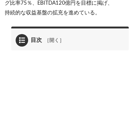
グ比率75％、EBITDA120億円を目標に掲げ、
持続的な収益基盤の拡充を進めている。
目次
1
2025年
05月19
日に掲
載され
たウイ
ングア
ーク１
ｓｔ
<4432>
のレポ
ート要
約