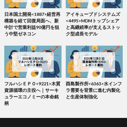
日本国土開発<1887>経営再
アイキューブドシステムズ
構築を経て回復局面へ、新
<4495>MDMトップシェア
中計で営業利益90億円を狙
と高継続率が支えるストッ
う中堅ゼネコン
ク型成長モデル
フルハシＥＰＯ<9221>木質
酉島製作所<6363>水インフ
資源循環の主役へ｜サーキ
ラ需要を背景に進む内製化
ュラーエコノミーの本命銘
と生産体制強化
柄