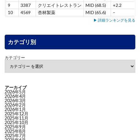
9
3387
クリエイトレストラン
MID (68.5)
+2.2
10
4569
杏林製薬
MID (65.6)
–
11
5137
スマートドライブ
MID (65.4)
–
▶ 詳細ランキングを見る
12
7071
アンビス
MID (65.3)
+8.5
13
7198
ＳＢＩアルヒ
MID (63.7)
+7.8
14
カテゴリ別
3431
宮地エンジニアリング
MID (63.3)
–
15
6240
ヤマシンフィルタ
MID (60.9)
+5.3
16
4552
ＪＣＲファーマ
MID (58.1)
+9.5
カテゴリー
17
6464
ツバキ・ナカシマ
MID (55.1)
+6.3
18
7383
ネットプロＨＤ
MID (53.1)
-1.2
19
4165
プレイド
MID (52.9)
-3.8
20
4826
シー・アイ・ジェイ
LOW (49.9)
–
アーカイブ
21
7522
ワタミ
LOW (46.7)
+3.6
2026年5月
2026年4月
22
4813
ＡＣＣＥＳＳ
LOW (46.6)
-11.7
2026年3月
2026年2月
23
5463
丸一鋼管
LOW (46.3)
–
2026年1月
24
6724
セイコーエプソン
LOW (45.9)
-3.3
2025年12月
2025年11月
25
8167
リテールパートナーズ
LOW (45.8)
+2.9
2025年10月
2025年9月
26
3569
セーレン
LOW (45.2)
–
2025年8月
27
6882
三社電機製作所
LOW (44.6)
–
2025年7月
2025年6月