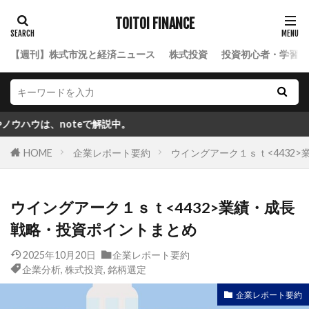
TOITOI FINANCE
【週刊】株式市況と経済ニュース
株式投資
投資初心者・学習ロ
noteで解説中。
HOME
企業レポート要約
ウイングアーク１ｓｔ<4432
ウイングアーク１ｓｔ<4432>業績・成長
戦略・投資ポイントまとめ
2025年10月20日
企業レポート要約
企業分析
,
株式投資
,
銘柄選定
企業レポート要約