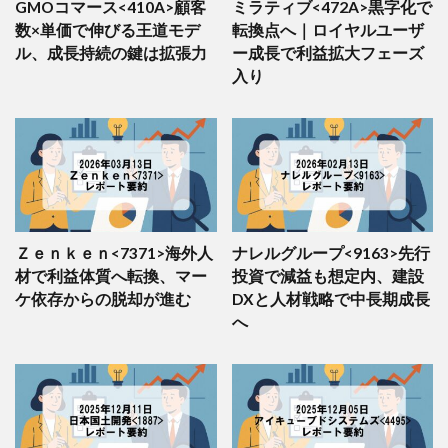
GMOコマース<410A>顧客
ミラティブ<472A>黒字化で
48
2337
いちご
LOW (39.6)
-16.0
数×単価で伸びる王道モデ
転換点へ｜ロイヤルユーザ
49
8624
いちよし証券
LOW (39.4)
–
ル、成長持続の鍵は拡張力
ー成長で利益拡大フェーズ
50
2229
カルビー
LOW (39.3)
–
入り
Ｚｅｎｋｅｎ<7371>海外人
ナレルグループ<9163>先行
材で利益体質へ転換、マー
投資で減益も想定内、建設
ケ依存からの脱却が進む
DXと人材戦略で中長期成長
へ