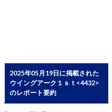
1.1
ウイ
ング
アー
ク１
ｓｔ
株式
会社
の業
績動
向と
成長
戦略
に迫
2025年05月19日に掲載された
る
ウイングアーク１ｓｔ<4432>
1.1.1
のレポート要約
要約
1.1.2
業績動
向