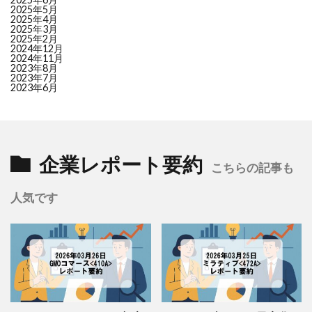
28
8358
スルガ銀行
LOW (44.6)
+9.4
2025年5月
2025年4月
29
2117
ウェルネオシュガー
LOW (44.2)
+5.2
2025年3月
30
8368
百五銀行
LOW (44.2)
+5.9
2025年2月
2024年12月
31
2216
カンロ
LOW (44.2)
+4.9
2024年11月
2023年8月
32
7806
ＭＴＧ
LOW (44.0)
–
2023年7月
33
3563
Ｆ＆ＬＣ
LOW (43.8)
–
2023年6月
34
8614
東洋証券
LOW (43.6)
–
35
3283
日本プロロジスリート
LOW (43.6)
–
36
3395
サンマルクＨＤ
LOW (43.5)
–
37
4536
参天製薬
LOW (43.1)
+3.6
企業レポート要約
38
4928
ノエビアＨＤ
LOW (42.8)
–
こちらの記事も
39
7552
ハピネット
LOW (42.5)
–
人気です
40
5602
栗本鐵工所
LOW (42.3)
–
41
7278
エクセディ
LOW (42.3)
+5.8
42
2815
アリアケジャパン
LOW (42.1)
+2.3
43
8338
筑波銀行
LOW (41.7)
–
44
4922
コーセーＨＤ
LOW (40.7)
–
45
3880
大王製紙
LOW (40.7)
–
46
4975
ＪＣＵ
LOW (40.4)
–
47
6266
タツモ
LOW (40.2)
–