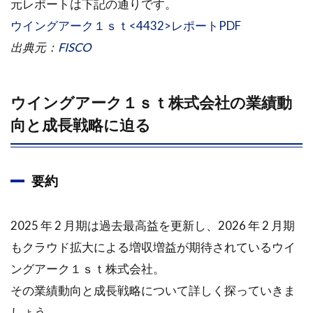
元レポートは下記の通りです。
ウイングアーク１ｓｔ<4432>レポートPDF
1.1.3
今後の
出典元：
FISCO
見通し
1.1.4
ウイングアーク１ｓｔ株式会社の業績動
中長期
の成長
向と成長戦略に迫る
戦略
要約
2025 年 2 月期は過去最高益を更新し、2026 年 2 月期
もクラウド拡大による増収増益が期待されているウイ
ングアーク１ｓｔ株式会社。
その業績動向と成長戦略について詳しく探っていきま
しょう。