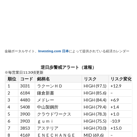
金融ポータルサイト、
Investing.com 日本
によって提供されている経済カレンダー
逆日歩警戒アラート（速報）
※毎営業日11:30頃更新
順位
コード
銘柄名
リスク
リスク変化
1
3031
ラクーンＨＤ
HIGH (97.1)
+12.9
2
6184
鎌倉新書
HIGH (85.6)
–
3
4480
メドレー
HIGH (84.4)
+6.9
4
5408
中山製鋼所
HIGH (79.4)
+1.4
5
3900
クラウドワークス
HIGH (78.3)
+1.0
6
3903
ｇｕｍｉ
HIGH (75.5)
-10.9
7
3853
アステリア
HIGH (70.0)
+15.0
8
4169
ＥＮＥＣＨＡＮＧＥ
MID (69.6)
–