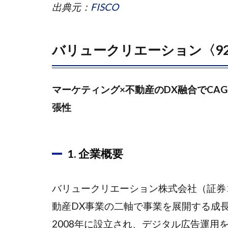
出典元：
FISCO
2. 事
業構
成
バリュークリエーション〈92
1.2.1
（1）
マーケ
マーケティング×不動産のDX融合でCAG
ティン
グDX
張性
事業
1.2.2
（2）
1. 企業概要
不動産
DX事
バリュークリエーション株式会社（証券コ
業
動産DX事業の二軸で事業を展開する成
1.3
3. 業
2008年に設立され、デジタル広告運用