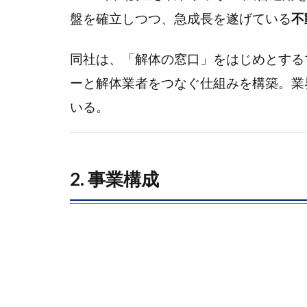
績動
盤を確立しつつ、急成長を遂げている
不
向
1.3.1
同社は、「解体の窓口」をはじめとする
（1）
ーと解体業者をつなぐ仕組みを構築。業
2025
いる。
年2月
期業績
1.3.2
（2）
2. 事業構成
2026
年2月
期見通
し
1.4
4. 成
長戦