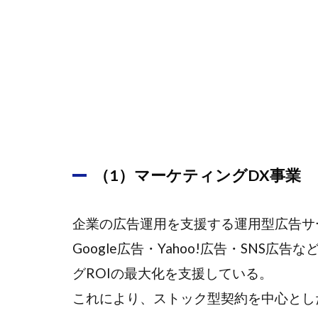
略
1.5
5. 株
主還
元策
1.6
6. ま
とめ
（1）マーケティングDX事業
企業の広告運用を支援する運用型広告サ
Google広告・Yahoo!広告・SNS
グROIの最大化を支援している。
これにより、ストック型契約を中心とし