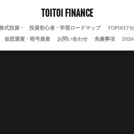
TOITOI FINANCE
株式投資
投資初心者・学習ロードマップ
TOPIX1
仮想通貨・暗号資産
お問い合わせ
免責事項
202
株式投資の基礎知識
株式投資の実践・戦略
銘柄分析ノート
自動売買・BOT運用