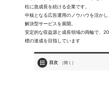
柱に急成長を続ける企業です。
中核となる広告運用のノウハウを活かし
解決型サービスを展開。
安定的な収益源と成長領域の両輪で、203
標の達成を目指しています
目次
1
2025年
05月21
日に掲
載され
たバリ
ューク