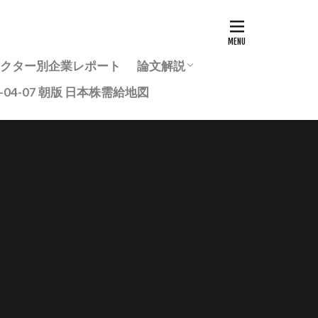
7セクター別企業レポート
論文解説
6-04-07 朝版 日本株需給地図
投資家のための最新研究論文ま