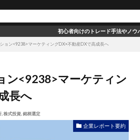
初心者向けのトレード手法やノウハウは、not
ョン<9238>マーケティングDX×不動産DXで高成長へ
ン<9238>マーケティン
高成長へ
析
,
株式投資
,
銘柄選定
企業レポート要約