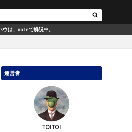
eで解説中。
運営者
TOITOI