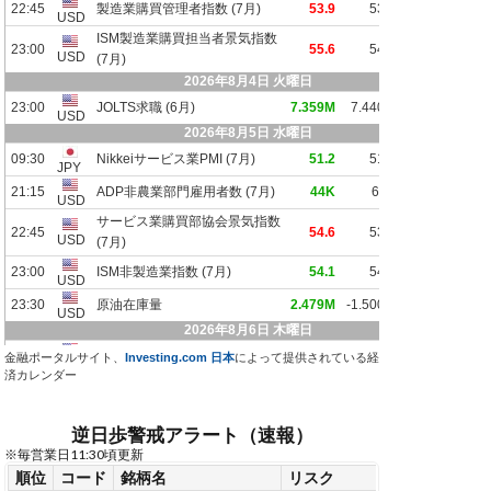
金融ポータルサイト、
Investing.com 日本
によって提供されている経
済カレンダー
逆日歩警戒アラート（速報）
※毎営業日11:30頃更新
順位
コード
銘柄名
リスク
リスク変化
連