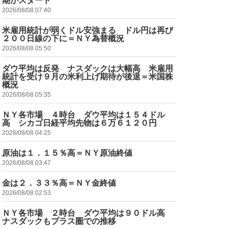
期がスタート
2026/08/08 07:40
米雇用統計が弱くドル安強まる ドル円は再び
２００日線の下に＝ＮＹ為替概況
2026/08/08 05:50
ダウ平均は反発 ナスダックは大幅高 米雇用
統計を受け９月の米利上げ期待が後退＝米国株
概況
2026/08/08 05:35
ＮＹ各市場 ４時台 ダウ平均は１５４ドル
高 シカゴ日経平均先物は６万６１２０円
2026/08/08 04:25
原油は１．１５％高＝ＮＹ原油終値
2026/08/08 03:47
金は２．３３％高＝ＮＹ金終値
2026/08/08 02:53
ＮＹ各市場 ２時台 ダウ平均は９０ドル高
ナスダックもプラス圏での推移