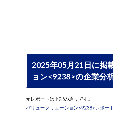
リエー
ション
<9238>
の企業
分析
バ
1.1
リューク
リエーシ
ョン
2025年05月21日
〈9238〉
企業レポ
ョン<9238>の企業分
ート
1.1.1
1. 企業
元レポートは下記の通りです。
概要
バリュークリエーション<9238>レポート
1.2