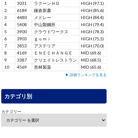
1
3031
ラクーンＨＤ
HIGH (97.1)
+12.9
7
2
6184
鎌倉新書
HIGH (85.6)
–
1
3
4480
メドレー
HIGH (84.4)
+6.9
6
4
5408
中山製鋼所
HIGH (79.4)
+1.4
5
5
3900
クラウドワークス
HIGH (78.3)
+1.0
7
6
3903
ｇｕｍｉ
HIGH (75.5)
-10.9
1
7
3853
アステリア
HIGH (70.0)
+15.0
4
8
4169
ＥＮＥＣＨＡＮＧＥ
MID (69.6)
–
1
9
3387
クリエイトレストラン
MID (68.5)
+2.2
1
10
4569
杏林製薬
MID (65.6)
–
1
11
5137
スマートドライブ
MID (65.4)
–
3
▶ 詳細ランキングを見る
12
7071
アンビス
MID (65.3)
+8.5
1
13
7198
ＳＢＩアルヒ
MID (63.7)
+7.8
1
14
カテゴリ別
3431
宮地エンジニアリング
MID (63.3)
–
1
15
6240
ヤマシンフィルタ
MID (60.9)
+5.3
2
16
4552
ＪＣＲファーマ
MID (58.1)
+9.5
3
カテゴリー
17
6464
ツバキ・ナカシマ
MID (55.1)
+6.3
3
18
7383
ネットプロＨＤ
MID (53.1)
-1.2
1
19
4165
プレイド
MID (52.9)
-3.8
2
20
4826
シー・アイ・ジェイ
LOW (49.9)
–
1