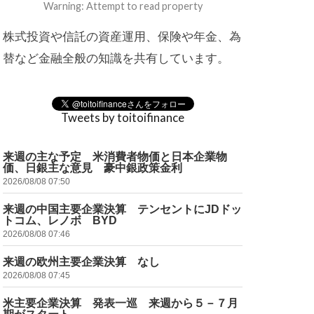
Warning: Attempt to read property
株式投資や信託の資産運用、保険や年金、為
替など金融全般の知識を共有しています。
Tweets by toitoifinance
来週の主な予定 米消費者物価と日本企業物
価、日銀主な意見 豪中銀政策金利
2026/08/08 07:50
来週の中国主要企業決算 テンセントにJDドッ
トコム、レノボ BYD
2026/08/08 07:46
来週の欧州主要企業決算 なし
2026/08/08 07:45
米主要企業決算 発表一巡 来週から５－７月