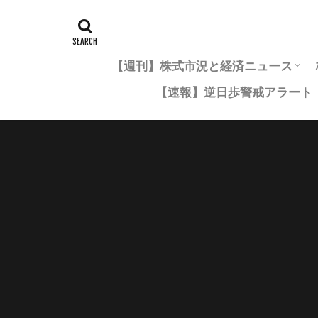
【週刊】株式市況と経済ニュース
【速報】逆日歩警戒アラート
市況年間レポート一覧
四半期市況まとめ
月次市況まとめ