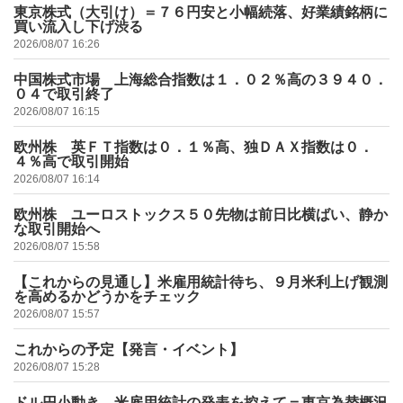
東京株式（大引け）＝７６円安と小幅続落、好業績銘柄に
買い流入し下げ渋る
2026/08/07 16:26
中国株式市場 上海総合指数は１．０２％高の３９４０．
０４で取引終了
2026/08/07 16:15
欧州株 英ＦＴ指数は０．１％高、独ＤＡＸ指数は０．
４％高で取引開始
2026/08/07 16:14
欧州株 ユーロストックス５０先物は前日比横ばい、静か
な取引開始へ
2026/08/07 15:58
【これからの見通し】米雇用統計待ち、９月米利上げ観測
を高めるかどうかをチェック
2026/08/07 15:57
これからの予定【発言・イベント】
2026/08/07 15:28
ドル円小動き、米雇用統計の発表を控えて＝東京為替概況