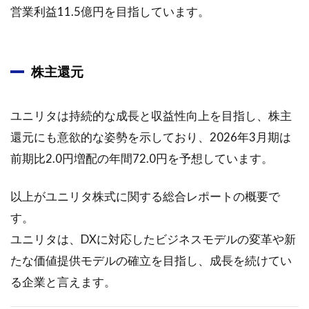
経営
営業利益11.5億円を目指しています。
計画
の方
向性
株主還元
2.6.1
1. 中期
経営計
ユニリタは持続的な成長と収益性向上を目指し、株主
画の方
還元にも意欲的な姿勢を示しており、2026年3月期は
向性
前期比2.0円増配の年間72.0円を予想しています。
2.6.2
2. 事業
別の売
以上がユニリタ株式に関する総合レポートの概要で
上高計
す。
画
ユニリタは、DXに対応したビジネスモデルの変革や新
2.7
たな価値提供モデルの確立を目指し、成長を続けてい
沿革
と業
る企業と言えます。
績推
移