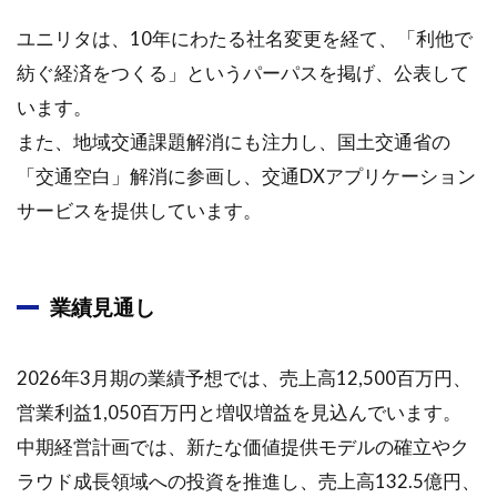
ナル
サー
ユニリタは、10年にわたる社名変更を経て、「利他で
ビス
紡ぐ経済をつくる」というパーパスを掲げ、公表して
2.5
います。
業績
また、地域交通課題解消にも注力し、国土交通省の
と戦
略
「交通空白」解消に参画し、交通DXアプリケーション
2.5.1
サービスを提供しています。
1. 2025
年3月期
中間期
業績見通し
の業績
概要
2.5.2
2026年3月期の業績予想では、売上高12,500百万円、
2. 業績
営業利益1,050百万円と増収増益を見込んでいます。
見通し
中期経営計画では、新たな価値提供モデルの確立やク
2.6
ラウド成長領域への投資を推進し、売上高132.5億円、
中期