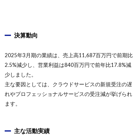
2.3
2.
MaaS
に連
携し
決算動向
たサ
ービ
スと
2025年3月期の業績は、売上高11,687百万円で前期比
デー
タ活
2.5%減少し、営業利益は840百万円で前年比17.8%減
用プ
少しました。
ラッ
トフ
主な要因としては、クラウドサービスの新規受注の遅
ォー
れやプロフェッショナルサービスの受注減が挙げられ
ム
ます。
2.4
3. プ
ロフ
ェッ
主な活動実績
ショ