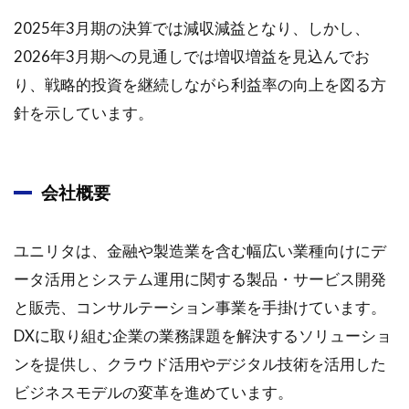
日に掲
載され
2025年3月期の決算では減収減益となり、しかし、
たユニ
2026年3月期への見通しでは増収増益を見込んでお
リタ
<3800>
り、戦略的投資を継続しながら利益率の向上を図る方
のレポ
針を示しています。
ート要
約
2.1
会社概要
ユニ
リタ
株式
ユニリタは、金融や製造業を含む幅広い業種向けにデ
レポ
ート
ータ活用とシステム運用に関する製品・サービス開発
2.1.1
と販売、コンサルテーション事業を手掛けています。
概要
DXに取り組む企業の業務課題を解決するソリューショ
2.2
ンを提供し、クラウド活用やデジタル技術を活用した
1. 会
ビジネスモデルの変革を進めています。
社概