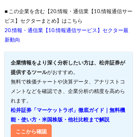
■ この企業を含む【20.情報・通信業【10.情報通信サー
2.7.1
1. 沿革
ビス】セクターまとめ】はこちら
2.7.2
20.情報・通信業【10.情報通信サービス】セクター最
2. 売上
新動向
高と営
業利益
率の推
企業情報をより深く分析したい方は、松井証券が
移
提供するツール
がおすすめ。
2.8
無料で株価チャートや決算データ、アナリストコ
株主
還元
メントなどを確認でき、企業分析の精度を高めら
2.8.1
れます。
1. 2025
松井証券「マーケットラボ」徹底ガイド｜無料機
年3月期
能・使い方・米国株版・他社比較まで解説
の配当
予想
ここから確認