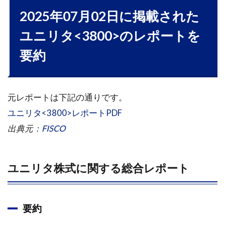
要
2025年07月02日に掲載された
1.1.3
ユニリタ<3800>のレポートを
決算動
向
要約
1.1.4
主な活
動実績
元レポートは下記の通りです。
1.1.5
ユニリタ<3800>レポートPDF
業績見
出典元：
FISCO
通し
1.1.6
株主還
ユニリタ株式に関する総合レポート
元
2
2024年
要約
12月18