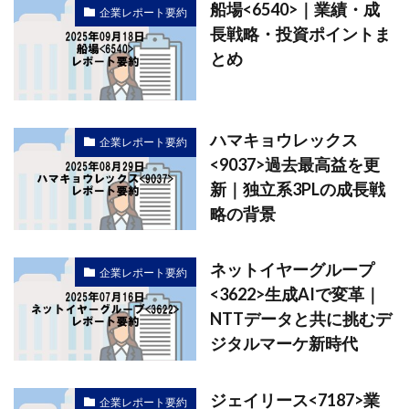
船場<6540>｜業績・成
企業レポート要約
長戦略・投資ポイントま
とめ
ハマキョウレックス
企業レポート要約
<9037>過去最高益を更
新｜独立系3PLの成長戦
略の背景
ネットイヤーグループ
企業レポート要約
<3622>生成AIで変革｜
NTTデータと共に挑むデ
ジタルマーケ新時代
ジェイリース<7187>業
企業レポート要約