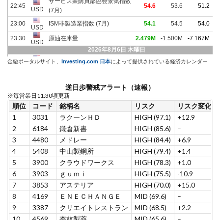
金融ポータルサイト、
Investing.com 日本
によって提供されている経済カレンダー
逆日歩警戒アラート（速報）
※毎営業日11:30頃更新
順位
コード
銘柄名
リスク
リスク変化
1
3031
ラクーンＨＤ
HIGH (97.1)
+12.9
2
6184
鎌倉新書
HIGH (85.6)
–
3
4480
メドレー
HIGH (84.4)
+6.9
4
5408
中山製鋼所
HIGH (79.4)
+1.4
5
3900
クラウドワークス
HIGH (78.3)
+1.0
6
3903
ｇｕｍｉ
HIGH (75.5)
-10.9
7
3853
アステリア
HIGH (70.0)
+15.0
8
4169
ＥＮＥＣＨＡＮＧＥ
MID (69.6)
–
9
3387
クリエイトレストラン
MID (68.5)
+2.2
10
4569
杏林製薬
MID (65.6)
–