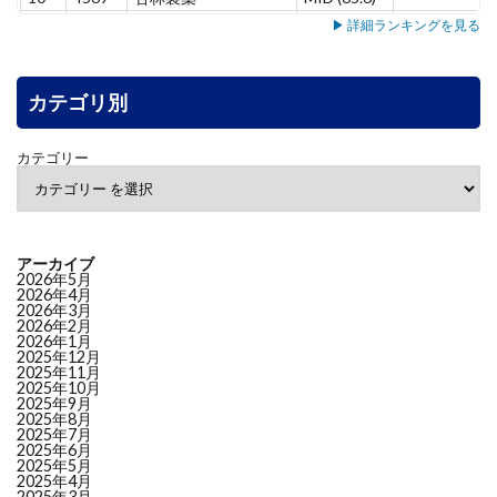
11
5137
スマートドライブ
MID (65.4)
–
▶ 詳細ランキングを見る
12
7071
アンビス
MID (65.3)
+8.5
13
7198
ＳＢＩアルヒ
MID (63.7)
+7.8
14
カテゴリ別
3431
宮地エンジニアリング
MID (63.3)
–
15
6240
ヤマシンフィルタ
MID (60.9)
+5.3
16
4552
ＪＣＲファーマ
MID (58.1)
+9.5
カテゴリー
17
6464
ツバキ・ナカシマ
MID (55.1)
+6.3
18
7383
ネットプロＨＤ
MID (53.1)
-1.2
19
4165
プレイド
MID (52.9)
-3.8
20
4826
シー・アイ・ジェイ
LOW (49.9)
–
アーカイブ
21
7522
ワタミ
LOW (46.7)
+3.6
2026年5月
2026年4月
22
4813
ＡＣＣＥＳＳ
LOW (46.6)
-11.7
2026年3月
2026年2月
23
5463
丸一鋼管
LOW (46.3)
–
2026年1月
24
6724
セイコーエプソン
LOW (45.9)
-3.3
2025年12月
2025年11月
25
8167
リテールパートナーズ
LOW (45.8)
+2.9
2025年10月
2025年9月
26
3569
セーレン
LOW (45.2)
–
2025年8月
27
6882
三社電機製作所
LOW (44.6)
–
2025年7月
2025年6月
28
8358
スルガ銀行
LOW (44.6)
+9.4
2025年5月
2025年4月
29
2117
ウェルネオシュガー
LOW (44.2)
+5.2
2025年3月