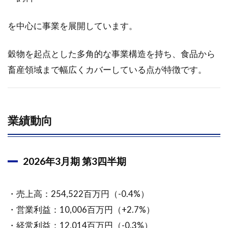
通期
見通
を中心に事業を展開しています。
し
（据
え置
穀物を起点とした多角的な事業構造を持ち、食品から
き）
畜産領域まで幅広くカバーしている点が特徴です。
1.5
中長
期戦
略
業績動向
1.6
■長
期ビジョ
ン
2026年3月期 第3四半期
（SHOWA
VISION
2035）
・売上高：254,522百万円（-0.4%）
1.6.1
・営業利益：10,006百万円（+2.7%）
中期経
・経常利益：12,014百万円（-0.3%）