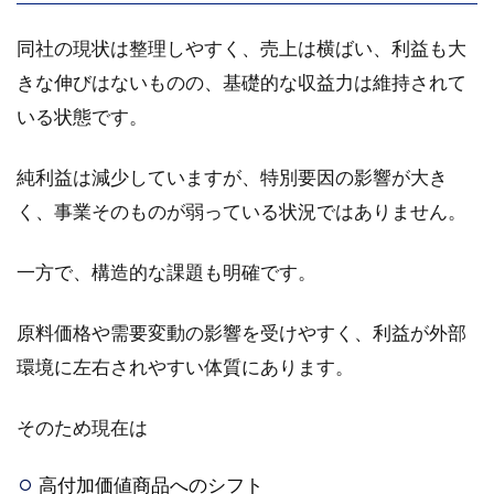
業績
同社の現状は整理しやすく、売上は横ばい、利益も大
4.3.2
キャッ
きな伸びはないものの、基礎的な収益力は維持されて
シュ・
いる状態です。
フロー
4.4
純利益は減少していますが、特別要因の影響が大き
2026
く、事業そのものが弱っている状況ではありません。
年3月
期業
績予
一方で、構造的な課題も明確です。
想
4.4.1
原料価格や需要変動の影響を受けやすく、利益が外部
実績と
環境に左右されやすい体質にあります。
予想
4.4.2
そのため現在は
今後の
見通し
高付加価値商品へのシフト