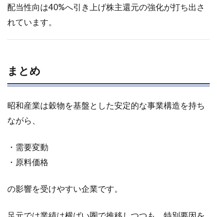
レポ
配当性向は40%へ引き上げ株主還元の強化が打ち出さ
ート
れています。
4.1.1
要約
4.1.2
まとめ
会社概
要
4.1.3
昭和産業は穀物を基盤とした安定的な事業構造を持ち
事業概
ながら、
要
4.1.4
・需要変動
業績動
向
・原料価格
4.1.5
の影響を受けやすい企業です。
今後の
見通し
足元では業績は横ばい圏で推移しつつも、特別要因を