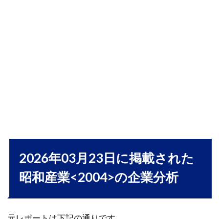
業
<2004>
会社概
要｜業
績は横
ばい圏
で推
移、収
益体質
の強化
と高付
加価値
化が今
後の焦
点
2026年03月23日に掲載された
1.2
昭和産業<2004>の企業分析
業績
動向
1.2.1
元レポートは下記の通りです。