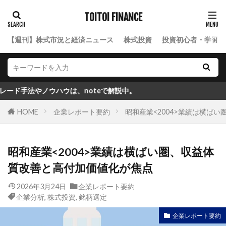
TOITOI FINANCE
【週刊】株式市況と経済ニュース
株式投資
投資初心者・学習ロ
ノウハウは、noteで解説中。
HOME
企業レポート要約
昭和産業<2004>業績は横ば
昭和産業<2004>業績は横ばい圏、収益体
質改善と高付加価値化が焦点
2026年3月24日
企業レポート要約
企業分析
,
株式投資
,
銘柄選定
企業レポート要約