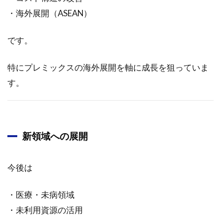
3.1.2
・海外展開（ASEAN）
製品戦
略と市
場展望
です。
3.1.3
事業展
特にプレミックスの海外展開を軸に成長を狙っていま
開と海
す。
外市場
3.1.4
ファイ
トケミ
新領域への展開
カルプ
ロダク
ツとの
連携
今後は
3.1.5
・医療・未病領域
農業資
材の開
・未利用資源の活用
発