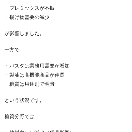
別の
状況
・プレミックスが不振
・揚げ物需要の減少
2.3.1
食品事
業
が影響しました。
2.3.2
一方で
飼料事
業
・パスタは業務用需要が増加
2.4
通期見
・製油は高機能商品が伸長
通し
・糖質は用途別で明暗
（2026
年3月
期）
という状況です。
2.5
糖質分野では
成長
戦略