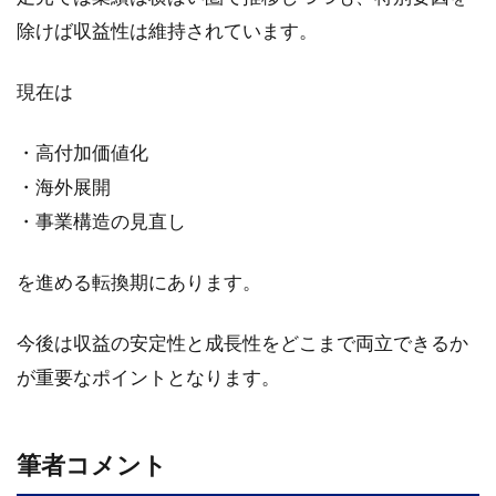
4.2
昭和
除けば収益性は維持されています。
産業
の事
現在は
業概
要
・高付加価値化
4.2.1
・海外展開
食品事
業
・事業構造の見直し
4.2.2
飼料事
を進める転換期にあります。
業
今後は収益の安定性と成長性をどこまで両立できるか
4.3
業績
が重要なポイントとなります。
動向
4.3.1
筆者コメント
2025年
3月期の