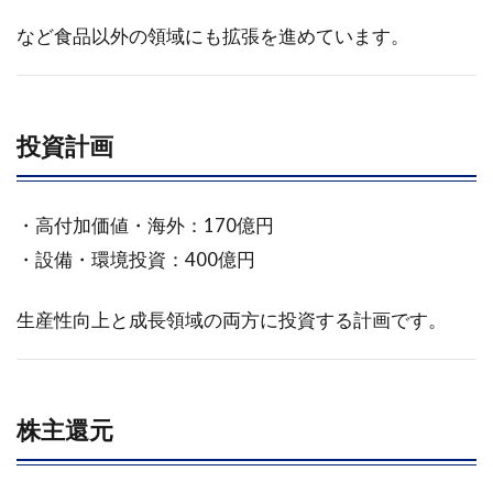
4
など食品以外の領域にも拡張を進めています。
2025年
07月04
日に掲
載され
投資計画
た昭和
産業
<2004>
のレポ
・高付加価値・海外：170億円
ート要
・設備・環境投資：400億円
約
4.1
生産性向上と成長領域の両方に投資する計画です。
昭和
産業
株式
会社
株主還元
のビ
ジネ
ス・