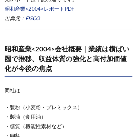
2026年
昭和産業<2004>レポートPDF
3月期 第
3四半期
出典元：
FISCO
1.2.2
進捗状
況
昭和産業<2004>会社概要｜業績は横ばい
1.3
圏で推移、収益体質の強化と高付加価値
事業
別の
化が今後の焦点
状況
1.3.1
同社は
食品事
業
・製粉（小麦粉・プレミックス）
1.3.2
・製油（食用油）
飼料事
業
・糖質（機能性素材など）
1.4
・飼料