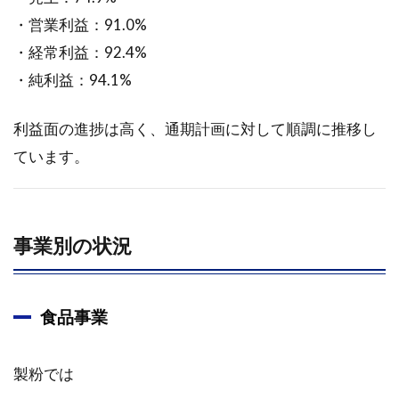
合メー
・営業利益：91.0%
カー、
・経常利益：92.4%
付加価
値商品
・純利益：94.1%
と構造
改革で
収益安
利益面の進捗は高く、通期計画に対して順調に推移し
定化を
ています。
進める
2.2
業績
動向
事業別の状況
2.2.1
2026年
3月期 中
食品事業
間期
2.3
製粉では
事業