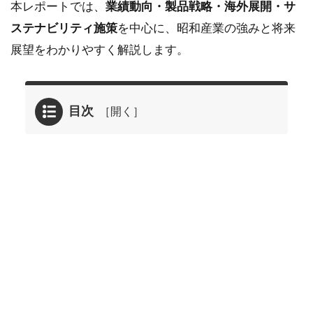
本レポートでは、
業績動向・製品戦略・海外展開・サ
ステナビリティ施策
を中心に、昭和産業の強みと将来
展望をわかりやすく解説します。
目次
1
2026年
03月23
日に掲
載され
た昭和
産業
<2004>
の企業
分析
1.1
昭和産