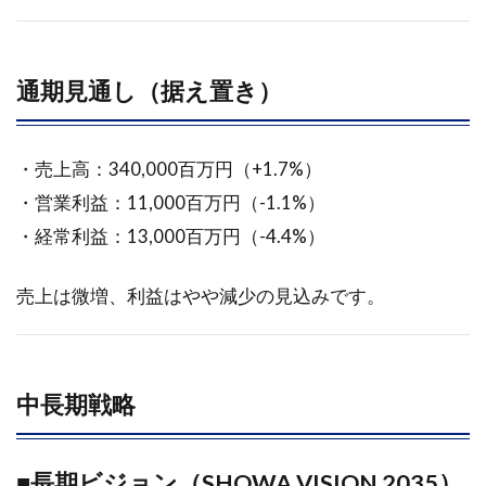
ト構
造へ
の対
応
通期見通し（据え置き）
2.7
海外
・売上高：340,000百万円（+1.7%）
展開
・営業利益：11,000百万円（-1.1%）
2.8
・経常利益：13,000百万円（-4.4%）
中期
経営
計画
売上は微増、利益はやや減少の見込みです。
2.8.1
まとめ
3
中長期戦略
2025年
09月10
日に掲
■長期ビジョン（SHOWA VISION 2035）
載され