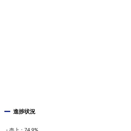
筆者コ
メント
2
2025年
12月25
日に掲
載され
た昭和
産業
<2004>
の企業
分析
2.1
昭和産
業
<2004>
進捗状況
会社概
要｜食
品・飼
料の総
・売上：74.9%