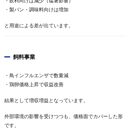
・飲料向けは減少（猛暑影響）
2.5.1
付加価
・製パン・調味料向けは増加
値商品
の拡大
と用途による差が出ています。
2.5.2
糖質カ
テゴリ
の強化
飼料事業
2.5.3
製油事
業の安
・鳥インフルエンザで数量減
定化
・鶏卵価格上昇で収益改善
2.5.4
新規領
結果として増収増益となっています。
域の開
拓
外部環境の影響を受けつつも、価格面でカバーした形
2.6
です。
コス