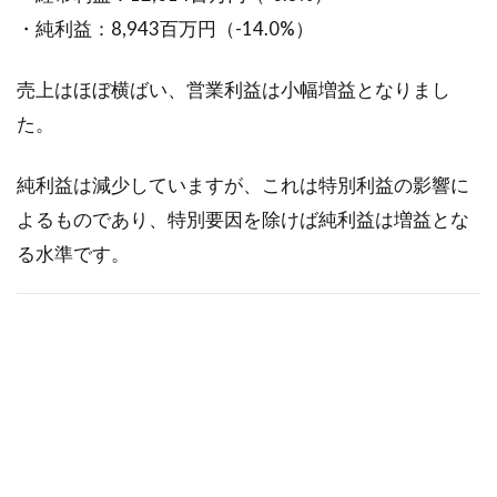
営計画
（26-
・純利益：8,943百万円（-14.0%）
29）
売上はほぼ横ばい、営業利益は小幅増益となりまし
1.6.2
新領域
た。
への展
開
純利益は減少していますが、これは特別利益の影響に
1.7
よるものであり、特別要因を除けば純利益は増益とな
投資
る水準です。
計画
1.8
株主
還元
1.9
まと
め
1.10