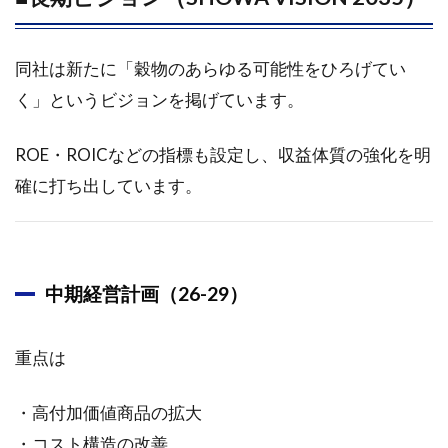
た昭和
産業
<2004>
同社は新たに「穀物のあらゆる可能性をひろげてい
のレポ
く」というビジョンを掲げています。
ート要
約
ROE・ROICなどの指標も設定し、収益体質の強化を明
3.1
確に打ち出しています。
昭和
産業
の業
績と
将来
展望
中期経営計画（26-29）
3.1.1
業績動
重点は
向と今
後の見
・高付加価値商品の拡大
通し
・コスト構造の改善