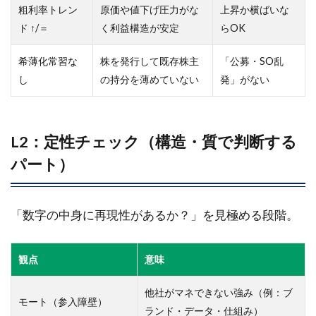
粗利率トレン
原価や値下げ圧力がな
上昇か横ばいな
ド ↑/＝
く利益構造が安定
らOK
希薄化常習な
株を発行して既存株主
「公募・SO乱
し
の持分を薄めていない
発」がない
L2：定性チェック（構造・質で判断する
パート）
「数字の中身に再現性があるか？」を見極める段階。
観点
意味
他社がマネできない強み（例：ブ
モート（参入障壁）
ランド・データ・仕組み）