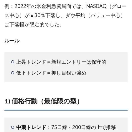
まと
例：2022年の米金利急騰局面では、NASDAQ（グロー
め：
スク
ス中心）が▲30％下落し、ダウ平均（バリュー中心）
リー
は下落幅が限定的でした。
ニン
グは
入
ルール
口。
勝敗
は検
上昇トレンド＝新規エントリーは保守的
証と
設計
低下トレンド＝押し目狙い強め
10.1
次に読
む（関
連記
1) 価格行動（最低限の型）
事）
中期トレンド
：75日線・200日線の
上
で推移