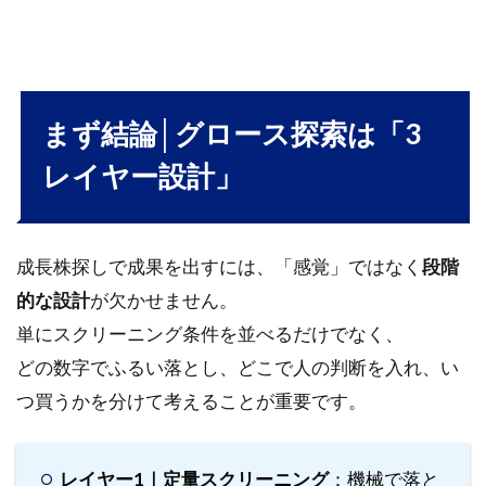
（母
集団
を絞
る）
2.1
まず結論│グロース探索は「3
1) 最
レイヤー設計」
低ラ
イン
（全
業種
共通
成長株探しで成果を出すには、「感覚」ではなく
段階
の入
的な設計
が欠かせません。
口基
準）
単にスクリーニング条件を並べるだけでなく、
どの数字でふるい落とし、どこで人の判断を入れ、い
2.2
2) 伸
つ買うかを分けて考えることが重要です。
びし
ろ
（成
レイヤー1｜定量スクリーニング
：機械で落と
長の