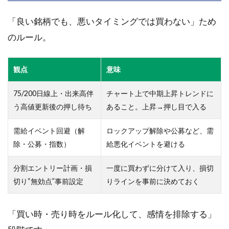
「良い銘柄でも、悪いタイミングでは買わない」ため
のルール。
観点
意味
75/200日線上・出来高伴
チャート上で中期上昇トレンドに
う高値更新後の押し待ち
あること。上昇→押し目で入る
需給イベント回避（解
ロックアップ解除や公募など、需
除・公募・指数）
給悪化イベントを避ける
分割エントリー計画・損
一度に買わずに分けて入り、損切
切り“無効点”事前設定
りラインを事前に決めておく
「買い時・売り時をルール化して、感情を排除する」