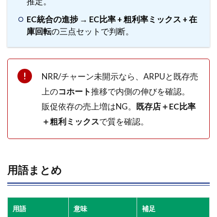
推定。
「自
分の
EC統合の進捗
→
EC比率 + 粗利率ミックス + 在
型」
庫回転
の三点セットで判断。
を固
定
8
よ
NRR/チャーン未開示なら、ARPUと既存売
く
上の
コホート
推移で内側の伸びを確認。
あ
る
販促依存の売上増はNG。
既存店＋EC比率
失
＋粗利ミックス
で質を確認。
敗
と
回
避
策
用語まとめ
8.1
売上
だけ
用語
意味
補足
成長