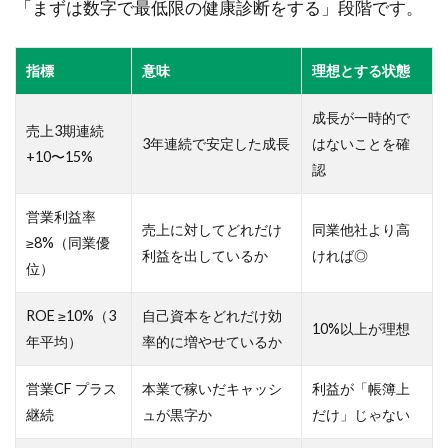
「まずは数字で最低限の健康診断をする」段階です。
指標
意味
理想とする状態
成長が一時的で
売上3期連続
3年連続で安定した成長
はないことを確
+10〜15%
認
営業利益率
売上に対してどれだけ
同業他社より高
≥8%（同業優
利益を出しているか
ければ◎
位）
ROE ≥10%（3
自己資本をどれだけ効
10%以上が理想
年平均）
率的に増やせているか
営業CF プラス
本業で稼いだキャッシ
利益が「帳簿上
継続
ュが黒字か
だけ」じゃない