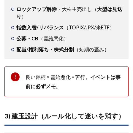
ロックアップ解除
・大株主売出し（
大型は見送
り
）
指数入替/リバランス
（TOPIX/JPX/米ETF）
公募・CB
（需給悪化）
配当/権利落ち
・
株式分割
（短期の歪み）
良い銘柄 × 需給悪化 = 苦行。
イベントは事
前に必ずメモ
。
3) 建玉設計（ルール化して迷いを消す）