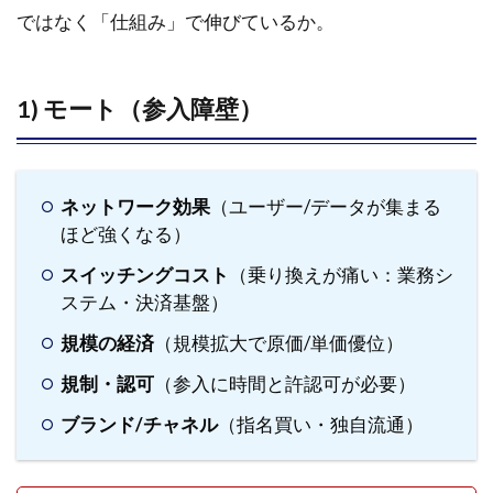
5.4
ではなく「仕組み」で伸びているか。
まと
める
と
1) モート（参入障壁）
6
ケ
ー
ス
ネットワーク効果
（ユーザー/データが集まる
ス
ほど強くなる）
タ
スイッチングコスト
（乗り換えが痛い：業務シ
デ
ィ
ステム・決済基盤）
6.1
規模の経済
（規模拡大で原価/単価優位）
SaaS（国
規制・認可
（参入に時間と許認可が必要）
内）：売
上高成長
ブランド/チャネル
（指名買い・独自流通）
>30％・
粗利
>70％・