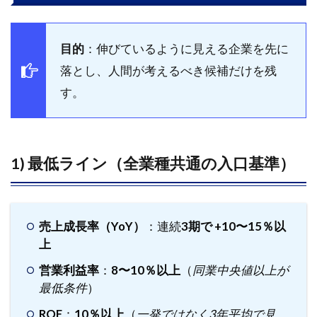
クリ
ーニ
ング
目的
：伸びているように見える企業を先に
例
落とし、人間が考えるべき候補だけを残
3
す。
レイ
ヤー
2｜
定性
チェ
1) 最低ライン（全業種共通の入口基準）
ック
（構
造的
成長
売上成長率（YoY）
：連続
3期で +10〜15％以
の見
極
上
め）
営業利益率
：
8〜10％以上
（
同業中央値以上が
3.1
最低条件
）
1) モ
ROE
：
10％以上
（
一発ではなく3年平均で見
ート