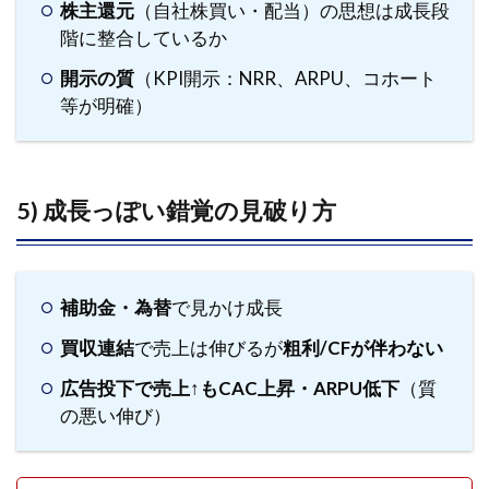
グ結
株主還元
（自社株買い・配当）の思想は成長段
果を
階に整合しているか
保存
開示の質
（KPI開示：NRR、ARPU、コホート
7.2
等が明確）
Step
2｜そ
の後1
年の
5) 成長っぽい錯覚の見破り方
パフ
ォー
マン
スを
比較
補助金・為替
で見かけ成長
7.3
買収連結
で売上は伸びるが
粗利/CFが伴わない
Step
広告投下で売上↑もCAC上昇・ARPU低下
（質
3｜勝
の悪い伸び）
ち条
件と
外し
た条