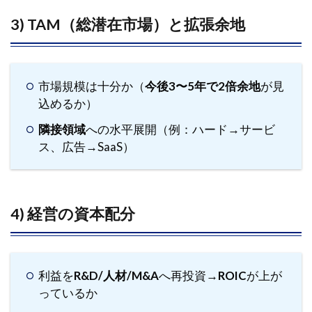
3) TAM（総潜在市場）と拡張余地
7
バ
ッ
ク
テ
市場規模は十分か（
今後3〜5年で2倍余地
が見
ス
込めるか）
ト
簡
隣接領域
への水平展開（例：ハード→サービ
易
ス、広告→SaaS）
手
順
7.1
4) 経営の資本配分
Step
1｜昨
年時
点の
スク
利益を
R&D/人材/M&A
へ再投資→
ROIC
が上が
リー
っているか
ニン