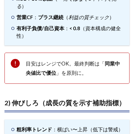
る
（参
）
入障
営業CF
：
プラス継続
（
利益の質チェック
）
壁）
有利子負債/自己資本
：
< 0.8
（資本構成の健全
3.2
性）
2) 収
益構
造の
質
目安はレンジでOK。最終判断は「
同業中
3.3
3)
央値比で優位
」を原則に。
TAM（総
潜在市
場）と拡
張余地
2) 伸びしろ（成長の質を示す補助指標）
3.4
4) 経
営の
資本
粗利率トレンド
：横ばい〜上昇（低下は警戒）
配分