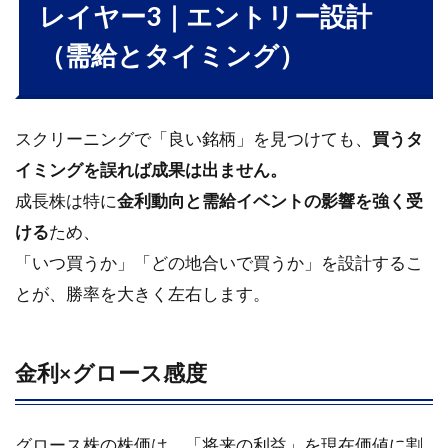
先行
レイヤー3｜エントリー設計
で高
PER
（需給とタイミング）
の成
長神
話を
掴む
スクリーニングで「良い銘柄」を見つけても、
買うタ
9
イミングを誤れば成果は出ません。
ウ
成長株は特に
金利動向と需給イベントの影響を強く受
ォ
ける
ため、
ッ
チ
「いつ買うか」「どの地合いで買うか」を設計するこ
リ
とが、勝率を大きく左右します。
ス
ト
＆
記
金利×グロース感度
録
テ
ン
グロース株の株価は、「将来の利益」を現在価値に割
プ