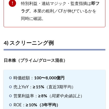
化し
特別利益・連結マジック・監査指摘は
即フ
て迷
ラグ
。本業の粗利／CFが伸びているかを
いを
消
同時に確認。
す）
4.5
4) 監
4) スクリーニング例
視テ
ンプ
レ
（ウ
日本株（プライム/グロース混在）
ォッ
チリ
スト
時価総額：
100〜8,000億円
に必
須）
売上YoY：
≥ 15%
（直近3期平均）
5
営業利益率：
≥ 8%
（
同業中央値以上
）
超速
チェ
ROE：
≥ 10%（3年平均）
ック