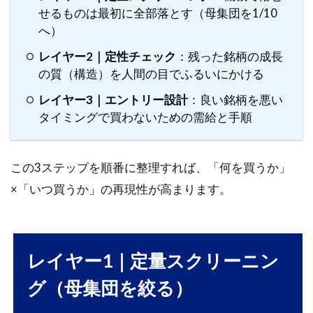
せるものは最初に全部落とす（母集団を1/10
質を
示す
へ）
補助
レイヤー2｜定性チェック
：残った銘柄の成長
指
の質（構造）を人間の目でふるいにかける
標）
2.3
レイヤー3｜エントリー設計
：良い銘柄を悪い
3) ネ
タイミングで買わないための需給と手順
ガテ
ィ
ブ・
この3ステップを順番に整理すれば、「何を買うか」
フィ
×「いつ買うか」の再現性が高まります。
ルタ
（即
除外
チェ
ッ
レイヤー1｜定量スクリーニン
ク）
グ（母集団を絞る）
2.4
4) ス