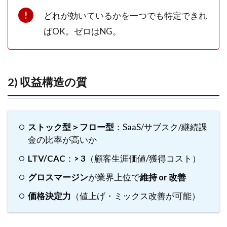
解約率低
どれが効いているかを一つでも特定できれ
6.2
ばOK。ゼロはNG。
半導体
（米）：
サイクル
× 構造の
二層成長
2) 収益構造の質
6.3
リテー
ル（国
ストック型＞フロー型
：SaaS/サブスク/継続課
内）：
金の比率が高いか
既存店
＋EC
LTV/CAC
：
> 3
（顧客生涯価値/獲得コスト）
の統合
グロスマージン
が業界上位で
維持 or 改善
6.4
ポイ
価格決定力
（値上げ・ミックス改善が可能）
ント
まと
め