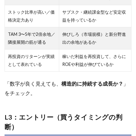
ストック比率が高い／価
サブスク・継続課金型など安定収
格決定力あり
益を持っているか
TAM 3〜5年で2倍余地／
伸びしろ（市場規模）と新分野進
隣接展開の筋が通る
出の余地があるか
再投資のリターンが実績
稼いだ利益を再投資して、さらに
として表れている
ROEや利益が伸びているか
「数字が良く見えても、
構造的に持続する成長か？
」
をチェック。
L3：エントリー（買うタイミングの判
断）