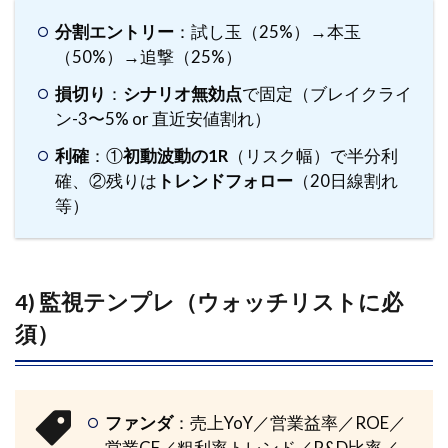
分割エントリー
：試し玉（25%）→本玉
（50%）→追撃（25%）
損切り
：
シナリオ無効点
で固定（ブレイクライ
ン-3〜5% or 直近安値割れ）
利確
：①
初動波動の1R
（リスク幅）で半分利
確、②残りは
トレンドフォロー
（20日線割れ
等）
4) 監視テンプレ（ウォッチリストに必
須）
ファンダ
：売上YoY／営業益率／ROE／
営業CF／粗利率トレンド／R&D比率／