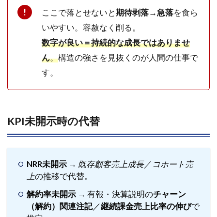
件を
ここで落とせないと
期待剥落→急落
を食ら
記録
いやすい。容赦なく削る。
7.4
数字が良い＝持続的な成長ではありませ
Step
ん
。
構造の強さを見抜くのが人間の仕事で
4｜条
件を
す。
一つ
だけ
調整
して
再テ
KPI未開示時の代替
スト
7.5
Step
NRR未開示
→
既存顧客売上成長
／
コホート売
5｜3
上
の推移で代替。
サイ
クル
解約率未開示
→ 有報・決算説明の
チャーン
回し
（解約）関連注記
／
継続課金売上比率の伸び
で
て