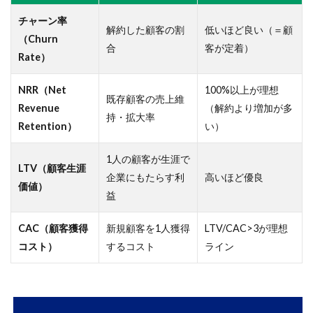
して
チャーン率
いる
解約した顧客の割
低いほど良い（＝顧
（Churn
が、
合
客が定着）
利益
Rate）
がつ
いて
NRR（Net
100%以上が理想
こな
既存顧客の売上維
Revenue
（解約より増加が多
い
持・拡大率
Retention）
い）
8.2
株式の
1人の顧客が生涯で
LTV（顧客生涯
希薄化
企業にもたらす利
高いほど優良
で
価値）
益
EPS（1
株利
CAC（顧客獲得
新規顧客を1人獲得
LTV/CAC>3が理想
益）が
伸びな
コスト）
するコスト
ライン
い
8.3
期待