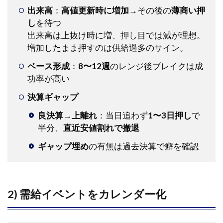
出来高
：
高値更新時に増加
→その後の
薄商い押
し
を待つ
出来高は上抜け時に増、押し目では減が理想。
増加したまま押すのは供給過多のサイン。
ベース形成
：
8〜12週
のレンジ後ブレイクは成
功率が高い
決算ギャップ
良決算→上離れ
：当日追わず
1〜3日押し
で
半分、
直近安値割れで撤退
ギャップ埋め
の有無は過去決算で癖を確認
2) 需給イベントをカレンダー化