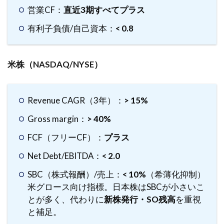
営業CF：
直近3期すべてプラス
リス
ト
有利子負債/自己資本：
< 0.8
（保
存
版）
米株（NASDAQ/NYSE）
5.1
L1：
定量
Revenue CAGR（3年）：
> 15%
チェ
ック
Gross margin：
> 40%
（数
字で
FCF（フリーCF）：
プラス
判断
Net Debt/EBITDA：
< 2.0
する
パー
SBC（株式報酬）/売上：
< 10%
（希薄化抑制）
ト）
米グロース向け指標。日本株はSBCが小さいこ
5.2
とが多く、代わりに
新株発行・SO残高
を重視
L2：
と補足。
定性