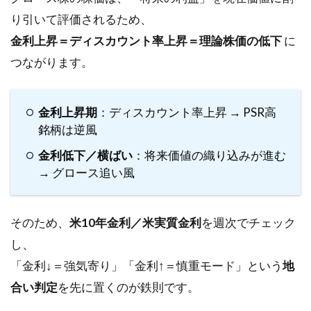
レ
り引いて評価されるため、
9.1
金利上昇＝ディスカウント率上昇＝理論株価の低下
に
項目
つながります。
9.2
更新
ルー
金利上昇期
：ディスカウント率上昇 → PSR高
ル
銘柄は逆風
9.3
金利低下／横ばい
：将来価値の織り込みが進む
退出
→ グロース追い風
条件
（リ
スト
そのため、
米10年金利／米実質金利
を週次でチェック
から
外す
し、
基
「金利↓＝強気寄り」「金利↑＝慎重モード」という
地
準）
合い判定
を先に置くのが鉄則です。
10