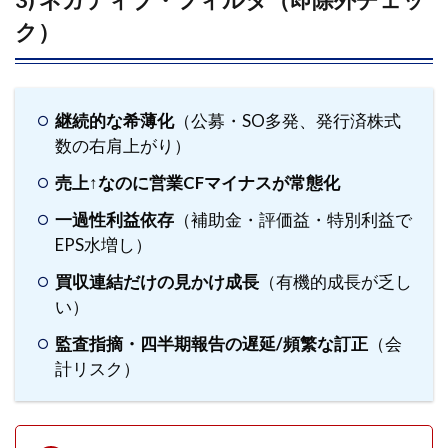
3) ネガティブ・フィルタ（即除外チェッ
格行
動
ク）
（最
低限
の
型）
継続的な希薄化
（公募・SO多発、発行済株式
4.3
数の右肩上がり）
2) 需
売上↑なのに営業CFマイナスが常態化
給イ
ベン
一過性利益依存
（補助金・評価益・特別利益で
トを
EPS水増し）
カレ
ンダ
買収連結だけの見かけ成長
（有機的成長が乏し
ー化
い）
4.4
監査指摘・四半期報告の遅延/頻繁な訂正
（会
3) 建
計リスク）
玉設
計
（ル
ール