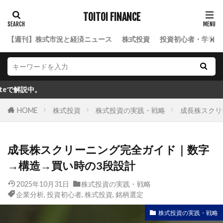
TOITOI FINANCE
【週刊】株式市況と経済ニュース
株式投資
投資初心者・学習ロ
HOME
株式投資
株式投資の実践・戦略
成長株スクリ
成長株スクリーニング完全ガイド｜数字
→構造→買い時の3段設計
2025年10月31日
株式投資の実践・戦略
企業分析
,
投資初心者
,
株式投資
,
銘柄選定
株式投資の実践・戦略