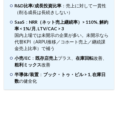
R&D比率/成長投資比率
：売上に対して一貫性
3.5
（削る成長は長続きしない）
5) 成
長っ
SaaS
：
NRR（ネット売上継続率）> 110%
,
解約
ぽい
率 < 1%/月
,
LTV/CAC > 3
錯覚
の見
国内上場では未開示の企業が多い。未開示なら
破り
代替KPI（ARPU推移／コホート売上／継続課
方
金売上比率）で補う
3.6
小売/EC
：
既存店売上
プラス、
在庫回転
改善、
KPI未
粗利ミックス
改善
開示
時の
半導体/装置
：
ブック・トゥ・ビル > 1
,
在庫日
代替
数
の健全化
3.7
用語
まと
め
4