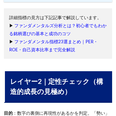
チェ
ック
（構
詳細指標の見方は下記記事で解説しています。
造・
質で
▶
ファンダメンタルズ分析とは？初心者でもわか
判断
る銘柄選びの基本と成功のコツ
する
パー
▶
ファンダメンタル指標23選まとめ｜PER・
ト）
ROE・自己資本比率まで完全解説
5.3
L3：
エン
トリ
ー
レイヤー2｜定性チェック（構
（買
うタ
造的成長の見極め）
イミ
ング
の判
断）
目的
：数字の裏側に再現性があるかを判定。「勢い」