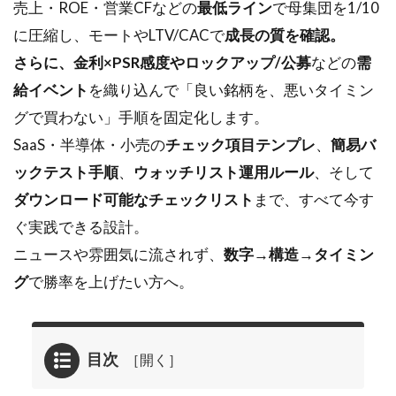
売上・ROE・営業CFなどの
最低ライン
で母集団を1/10
に圧縮し、モートやLTV/CACで
成長の質を確認。
さらに、金利×PSR感度やロックアップ/公募
などの
需
給イベント
を織り込んで「良い銘柄を、悪いタイミン
グで買わない」手順を固定化します。
SaaS・半導体・小売の
チェック項目テンプレ
、
簡易バ
ックテスト手順
、
ウォッチリスト運用ルール
、そして
ダウンロード可能なチェックリスト
まで、すべて今す
ぐ実践できる設計。
ニュースや雰囲気に流されず、
数字→構造→タイミン
グ
で勝率を上げたい方へ。
目次
1