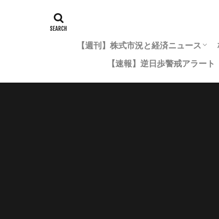
【週刊】株式市況と経済ニュース
【速報】逆日歩警戒アラート
市況年間レポート一覧
四半期市況まとめ
月次市況まとめ