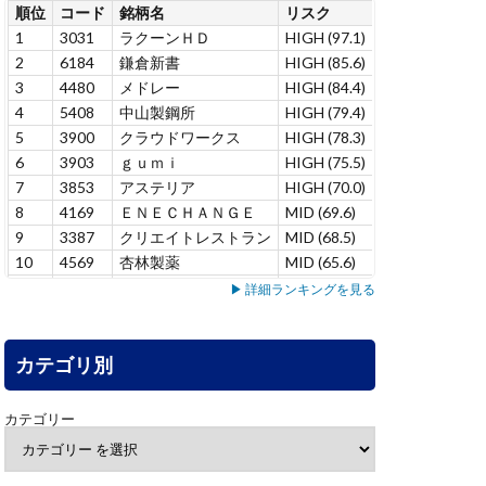
順位
コード
銘柄名
リスク
リスク変化
連
1
3031
ラクーンＨＤ
HIGH (97.1)
+12.9
7
2
6184
鎌倉新書
HIGH (85.6)
–
1
3
4480
メドレー
HIGH (84.4)
+6.9
6
4
5408
中山製鋼所
HIGH (79.4)
+1.4
5
5
3900
クラウドワークス
HIGH (78.3)
+1.0
7
6
3903
ｇｕｍｉ
HIGH (75.5)
-10.9
1
7
3853
アステリア
HIGH (70.0)
+15.0
4
8
4169
ＥＮＥＣＨＡＮＧＥ
MID (69.6)
–
1
9
3387
クリエイトレストラン
MID (68.5)
+2.2
1
10
4569
杏林製薬
MID (65.6)
–
1
11
5137
スマートドライブ
MID (65.4)
–
3
▶ 詳細ランキングを見る
12
7071
アンビス
MID (65.3)
+8.5
1
13
7198
ＳＢＩアルヒ
MID (63.7)
+7.8
1
14
カテゴリ別
3431
宮地エンジニアリング
MID (63.3)
–
1
15
6240
ヤマシンフィルタ
MID (60.9)
+5.3
2
16
4552
ＪＣＲファーマ
MID (58.1)
+9.5
3
カテゴリー
17
6464
ツバキ・ナカシマ
MID (55.1)
+6.3
3
18
7383
ネットプロＨＤ
MID (53.1)
-1.2
1