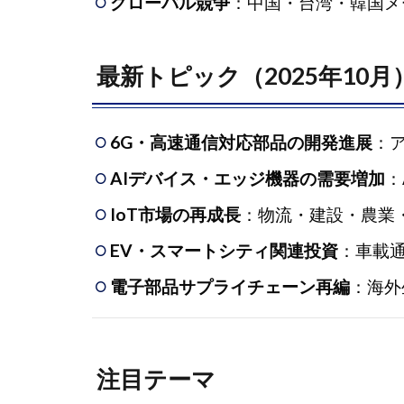
グローバル競争
：中国・台湾・韓国メ
最新トピック（2025年10月
6G・高速通信対応部品の開発進展
：
AIデバイス・エッジ機器の需要増加
：
IoT市場の再成長
：物流・建設・農業・
EV・スマートシティ関連投資
：車載
電子部品サプライチェーン再編
：海外
注目テーマ