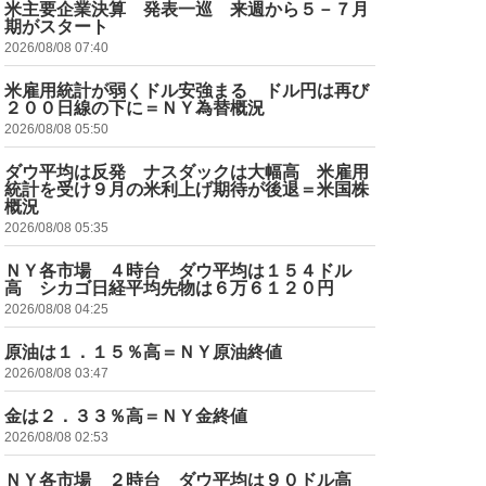
米主要企業決算 発表一巡 来週から５－７月
期がスタート
2026/08/08 07:40
米雇用統計が弱くドル安強まる ドル円は再び
２００日線の下に＝ＮＹ為替概況
2026/08/08 05:50
ダウ平均は反発 ナスダックは大幅高 米雇用
統計を受け９月の米利上げ期待が後退＝米国株
概況
2026/08/08 05:35
ＮＹ各市場 ４時台 ダウ平均は１５４ドル
高 シカゴ日経平均先物は６万６１２０円
2026/08/08 04:25
原油は１．１５％高＝ＮＹ原油終値
2026/08/08 03:47
金は２．３３％高＝ＮＹ金終値
2026/08/08 02:53
ＮＹ各市場 ２時台 ダウ平均は９０ドル高