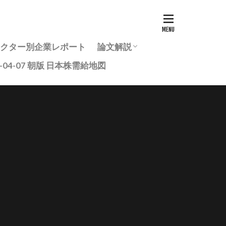
7セクター別企業レポート
論文解説
6-04-07 朝版 日本株需給地図
投資家のための最新研究論文ま