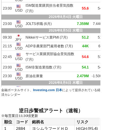
金融ポータルサイト、
Investing.com 日本
によって提供されている経
済カレンダー
逆日歩警戒アラート（速報）
※毎営業日11:30頃更新
順位
コード
銘柄名
リスク
リスク変化
連
1
2884
ヨシムラフードＨＤ
HIGH (95.4)
–
1