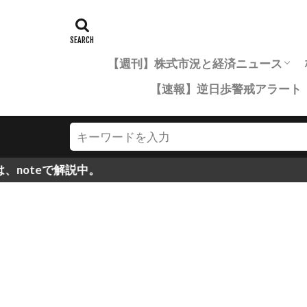
【週刊】株式市況と経済ニュース
【速報】逆日歩警戒アラート
市況年間レポート一覧
四半期市況まとめ
月次市況まとめ
解説中。