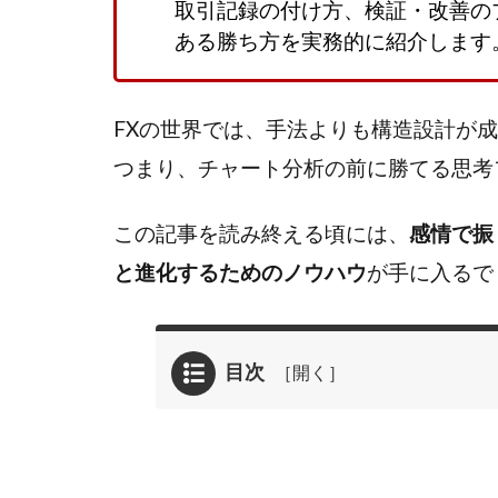
取引記録の付け方、検証・改善の
ある勝ち方を実務的に紹介します
FXの世界では、手法よりも構造設計が
つまり、チャート分析の前に勝てる思考
この記事を読み終える頃には、
感情で振
と進化するためのノウハウ
が手に入るで
目次
1
な
ぜ
FX