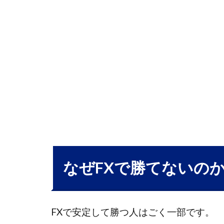
で
勝
て
な
い
の
か
│
勝
て
な
い
構
なぜFXで勝てないの
造
を
理
FXで安定して勝つ人はごく一部です。
解