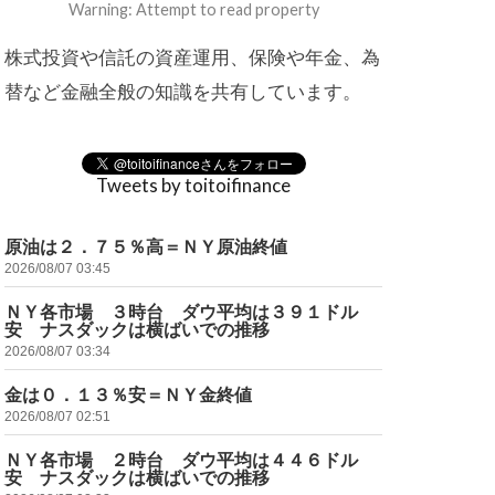
Warning: Attempt to read property
株式投資や信託の資産運用、保険や年金、為
替など金融全般の知識を共有しています。
Tweets by toitoifinance
原油は２．７５％高＝ＮＹ原油終値
2026/08/07 03:45
ＮＹ各市場 ３時台 ダウ平均は３９１ドル
安 ナスダックは横ばいでの推移
2026/08/07 03:34
金は０．１３％安＝ＮＹ金終値
2026/08/07 02:51
ＮＹ各市場 ２時台 ダウ平均は４４６ドル
安 ナスダックは横ばいでの推移