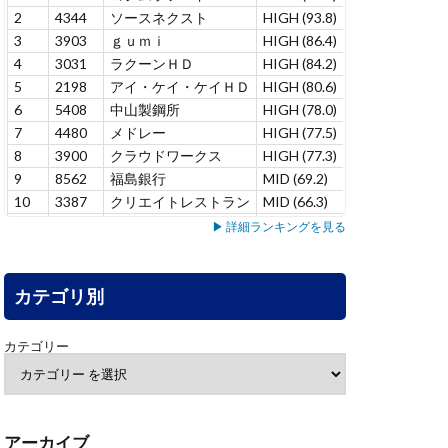
2
4344
ソースネクスト
HIGH (93.8)
–
1
3
3903
ｇｕｍｉ
HIGH (86.4)
+8.7
1
4
3031
ラクーンＨＤ
HIGH (84.2)
+5.7
7
5
2198
アイ・ケイ・ケイＨＤ
HIGH (80.6)
–
7
6
5408
中山製鋼所
HIGH (78.0)
+0.5
5
7
4480
メドレー
HIGH (77.5)
+4.4
6
8
3900
クラウドワークス
HIGH (77.3)
+1.5
6
9
8562
福島銀行
MID (69.2)
-1.4
2
10
3387
クリエイトレストラン
MID (66.3)
+1.5
1
11
2870
ｉＦナス１００Ｗベア
MID (62.4)
+4.2
2
▶ 詳細ランキングを見る
12
4418
ＪＤＳＣ
MID (58.7)
–
1
13
6413
理想科学工業
MID (58.7)
–
1
14
カテゴリ別
4813
ＡＣＣＥＳＳ
MID (58.3)
+11.3
1
15
7071
アンビス
MID (56.8)
-5.4
1
16
4165
プレイド
MID (56.7)
–
1
カテゴリー
17
7198
ＳＢＩアルヒ
MID (55.9)
–
1
18
6240
ヤマシンフィルタ
MID (55.6)
–
1
19
2337
いちご
MID (55.6)
–
1
20
3853
アステリア
MID (55.0)
–
3
アーカイブ