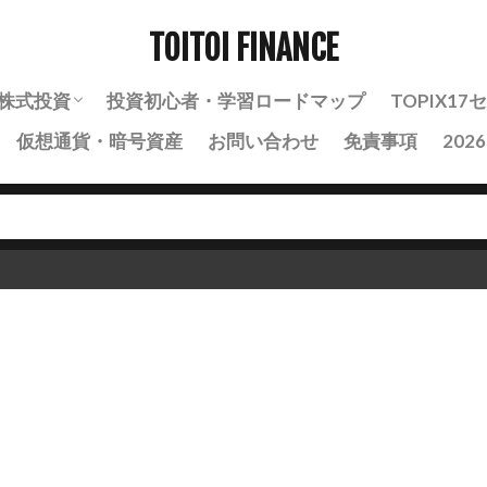
TOITOI FINANCE
株式投資
投資初心者・学習ロードマップ
TOPIX1
仮想通貨・暗号資産
お問い合わせ
免責事項
202
株式投資の基礎知識
株式投資の実践・戦略
銘柄分析ノート
自動売買・BOT運用