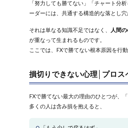
す
「努力しても勝てない」「チャート分析
る
ーダーには、共通する構造的な落とし穴
1.1
損切
それは単なる知識不足ではなく、
人間の
りで
が重なって生まれるものです。
きな
い心
ここでは、FXで勝てない根本原因を行
理│
プロ
スペ
損切りできない心理│プロス
クト
理論
が示
FXで勝てない最大の理由のひとつが、
す行
動の
多くの人は含み損を抱えると、
罠
1.2
「もう少しで戻るはず」