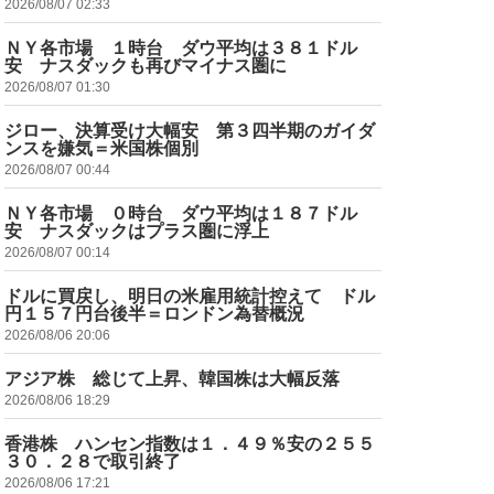
2026/08/07 02:33
ＮＹ各市場 １時台 ダウ平均は３８１ドル
安 ナスダックも再びマイナス圏に
2026/08/07 01:30
ジロー、決算受け大幅安 第３四半期のガイダ
ンスを嫌気＝米国株個別
2026/08/07 00:44
ＮＹ各市場 ０時台 ダウ平均は１８７ドル
安 ナスダックはプラス圏に浮上
2026/08/07 00:14
ドルに買戻し、明日の米雇用統計控えて ドル
円１５７円台後半＝ロンドン為替概況
2026/08/06 20:06
アジア株 総じて上昇、韓国株は大幅反落
2026/08/06 18:29
香港株 ハンセン指数は１．４９％安の２５５
３０．２８で取引終了
2026/08/06 17:21