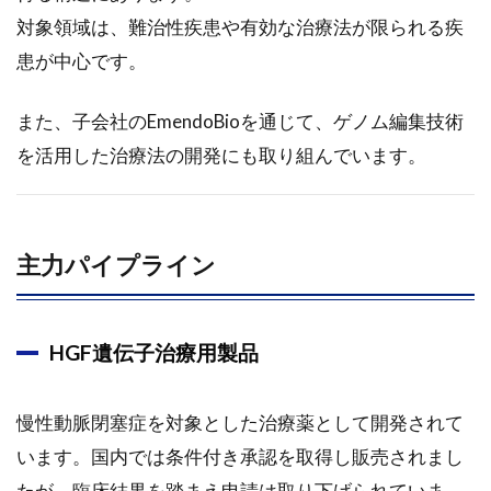
対象領域は、難治性疾患や有効な治療法が限られる疾
4.4
患が中心です。
今後
の展
望と
また、子会社のEmendoBioを通じて、ゲノム編集技術
成長
戦略
を活用した治療法の開発にも取り組んでいます。
4.4.1
Emendo
の成長
主力パイプライン
戦略
HGF遺伝子治療用製品
慢性動脈閉塞症を対象とした治療薬として開発されて
います。国内では条件付き承認を取得し販売されまし
たが、臨床結果を踏まえ申請は取り下げられていま