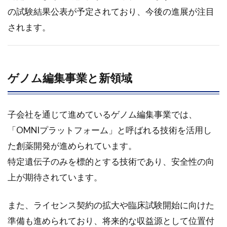
まと
の試験結果公表が予定されており、今後の進展が注目
め
されます。
2.7
筆者
コメ
ント
ゲノム編集事業と新領域
3
2025年
子会社を通じて進めているゲノム編集事業では、
09月30
日に掲
「OMNIプラットフォーム」と呼ばれる技術を活用し
載され
た創薬開発が進められています。
たアン
ジェス
特定遺伝子のみを標的とする技術であり、安全性の向
<4563>
上が期待されています。
の企業
分析
また、ライセンス契約の拡大や臨床試験開始に向けた
3.1
ア
準備も進められており、将来的な収益源として位置付
ンジェス