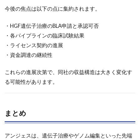
3.4
今後の焦点は以下の点に集約されます。
主要
開発
・HGF遺伝子治療のBLA申請と承認可否
パイ
プラ
・各パイプラインの臨床試験結果
イン
・ライセンス契約の進展
の動
向
・資金調達の継続性
3.4.1
HGF遺
これらの進展次第で、同社の収益構造は大きく変化す
伝子治
る可能性があります。
療用製
品
3.4.2
NF-κB
まとめ
デコイ
オリゴ
DNA
アンジェスは、遺伝子治療やゲノム編集といった先端