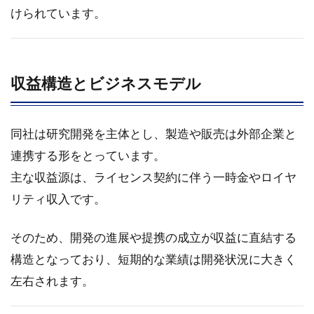
株式会社
けられています。
（4563）
企業調査
レポート
3.1.1
収益構造とビジネスモデル
はじめ
に
3.2
同社は研究開発を主体とし、製造や販売は外部企業と
アン
連携する形をとっています。
ジェ
主な収益源は、ライセンス契約に伴う一時金やロイヤ
スの
事業
リティ収入です。
戦略
3.2.1
そのため、開発の進展や提携の成立が収益に直結する
HGF遺
構造となっており、短期的な業績は開発状況に大きく
伝子治
左右されます。
療用製
品の開
発方針