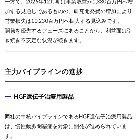
一方で、2026年12月期は事業収益が1,330百万円へ増
新領
加する見通しであるものの、研究開発費の増加により
域
営業損失は10,230百万円へ拡大する見込みです。
1.4
開発を優先するフェーズにあることから、利益面は引
収益
構造
き続き不安定な状況が続きます。
とビ
ジネ
スモ
デル
主力パイプラインの進捗
1.5
財務
状況
HGF遺伝子治療用製品
1.6
今後
の注
同社の中核パイプラインであるHGF遺伝子治療用製品
目点
は、慢性動脈閉塞症を対象に開発が進められていま
1.7
す。