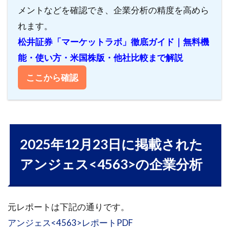
メントなどを確認でき、企業分析の精度を高めら
展望
れます。
4.2.1
松井証券「マーケットラボ」徹底ガイド｜無料機
HGF遺
伝子治
能・使い方・米国株版・他社比較まで解説
療用製
品
ここから確認
4.2.2
NF-κB
デコイ
オリゴ
DNA
2025年12月23日に掲載された
4.2.3
アンジェス<4563>の企業分析
新型コ
ロナウ
イルス
感染症
元レポートは下記の通りです。
及び
ARDS治
アンジェス<4563>レポートPDF