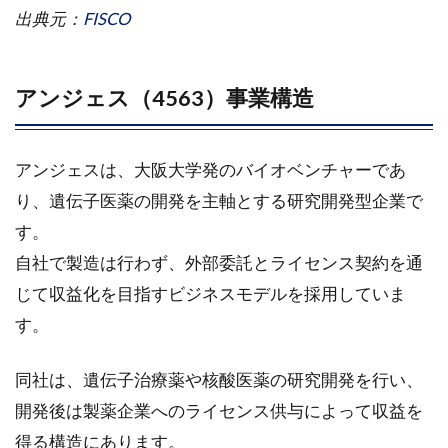
療薬
出典元：
FISCO
4.3
Emendo（エ
メンド・バ
アンジェス（4563）事業構造
イオセラピ
ューティク
ス社）の成
アンジェスは、大阪大学発のバイオベンチャーであ
長戦略と財
務状況
り、遺伝子医薬の開発を主軸とする研究開発型企業で
4.3.1
す。
Emendo
自社で製造は行わず、外部委託とライセンス契約を通
の開発
じて収益化を目指すビジネスモデルを採用していま
状況と
今後の
す。
展望
4.3.2
同社は、遺伝子治療薬や核酸医薬の研究開発を行い、
業績動
開発後は製薬企業へのライセンス供与によって収益を
向と財
得る構造にあります。
務状況