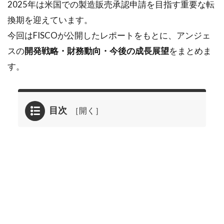
2025年は米国での製造販売承認申請を目指す重要な転
換期を迎えています。
今回はFISCOが公開したレポートをもとに、アンジェ
スの
開発戦略・財務動向・今後の成長展望
をまとめま
す。
目次
1
2026年
03月26
日に掲
載され
たアン
ジェス
<4563>
の企業