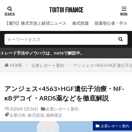
TOITOI FINANCE
【週刊】株式市況と経済ニュース
株式投資
投資初心者・学習ロ
ノウハウは、noteで解説中。
HOME
企業レポート要約
アンジェス<4563>HGF遺伝子
アンジェス<4563>HGF遺伝子治療・NF-
κBデコイ・ARDS薬などを徹底解説
2026年3月26日
企業レポート要約
企業分析
,
株式投資
,
銘柄選定
企業レポート要約