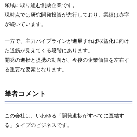
3.4.3
領域に取り組む創薬企業です。
ARDS治
現時点では研究開発投資が先行しており、業績は赤字
療薬
（AV-
が続いています。
001）
3.5
一方で、主力パイプラインが進展すれば収益化に向け
今後
た道筋が見えてくる段階にあります。
の成
長戦
開発の進捗と提携の動向が、今後の企業価値を左右す
略
る重要な要素となります。
3.5.1
遺伝子
医薬の
筆者コメント
グロー
バルリ
ーダー
この会社は、いわゆる「開発進捗がすべてに直結す
を目指
す
る」タイプのビジネスです。
3.5.2