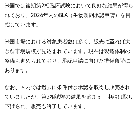
まと
米国では後期第2相臨床試験において良好な結果が得ら
め
れており、2026年内のBLA（生物製剤承認申請）を目
1.8
指しています。
筆者
コメ
ント
米国市場における対象患者数は多く、販売に至れば大
2
きな市場規模が見込まれています。現在は製造体制の
2025年
整備も進められており、承認申請に向けた準備段階に
12月23
あります。
日に掲
載され
たアン
なお、国内では過去に条件付き承認を取得し販売され
ジェス
ていましたが、第3相試験の結果を踏まえ、申請は取り
<4563>
の企業
下げられ、販売も終了しています。
分析
2.1
ア
ンジェス
（4563）