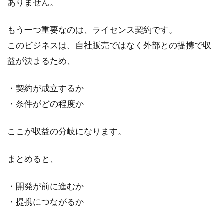
アン
ありません。
ジェ
ス株
もう一つ重要なのは、ライセンス契約です。
式に
関す
このビジネスは、自社販売ではなく外部との提携で収
る研
益が決まるため、
究レ
ポー
トの
・契約が成立するか
要約
・条件がどの程度か
と展
望
ここが収益の分岐になります。
4.1.1
会社概
要と事
まとめると、
業特性
・開発が前に進むか
4.1.2
主要開
・提携につながるか
発パイ
プライ