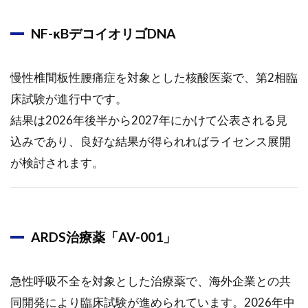
療薬
「AV-
NF-κBデコイオリゴDNA
001」
2.2.4
慢性椎間板性腰痛症を対象とした核酸医薬で、第2相臨
EmendoBio（ゲ
ノム編集）
床試験が進行中です。
結果は2026年後半から2027年にかけて公表される見
2.3
業績
込みであり、良好な結果が得られればライセンス展開
動向
が検討されます。
2.4
財務
状況
2.5
ARDS治療薬「AV-001」
今後
の焦
急性呼吸不全を対象とした治療薬で、海外企業との共
点
同開発により臨床試験が進められています。2026年中
2.6