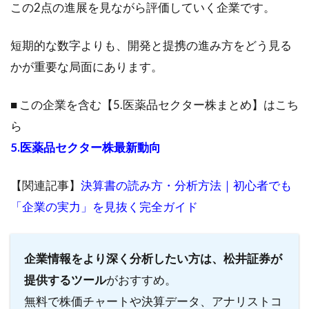
この2点の進展を見ながら評価していく企業です。
ンの動
向
短期的な数字よりも、開発と提携の進み方をどう見る
4.1.3
EmendoBio
かが重要な局面にあります。
および
ACRLの取
■ この企業を含む【5.医薬品セクター株まとめ】はこち
り組み状況
ら
4.1.4
5.医薬品セクター株最新動向
業績動
向と展
望
【関連記事】
決算書の読み方・分析方法｜初心者でも
4.2
「企業の実力」を見抜く完全ガイド
各製
品の
臨床
企業情報をより深く分析したい方は、松井証券が
試験
提供するツール
結果
がおすすめ。
と今
無料で株価チャートや決算データ、アナリストコ
後の