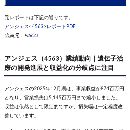
HGF遺
伝子治
療用製
元レポートは下記の通りです。
品
アンジェス<4563>レポートPDF
1.2.2
出典元：
FISCO
NF-κB
デコイ
オリゴ
DNA
アンジェス（4563）業績動向｜遺伝子治
療の開発進展と収益化の分岐点に注目
1.2.3
ARDS治
療薬
「AV-
アンジェスの2025年12月期は、事業収益が874百万円
001」
となり、営業損失は5,145百万円まで縮小しました。
1.3
収益は依然として限定的ですが、損失幅は一定程度改
ゲノ
善しています。
ム編
集事
業と