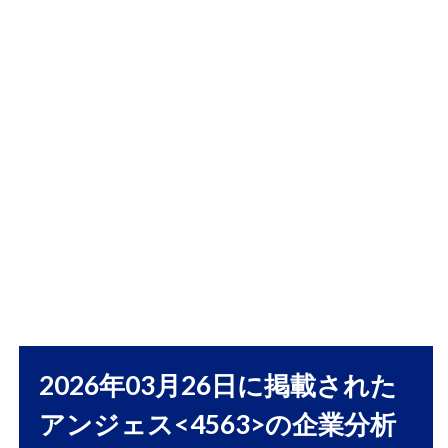
分析
1.1
ア
ンジェス
（4563）
業績動向
｜遺伝子
治療の開
発進展と
収益化の
分岐点に
注目
1.2
主力
パイ
プラ
イン
の進
2026年03月26日に掲載された
捗
アンジェス<4563>の企業分析
1.2.1