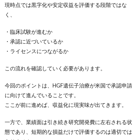
現時点では黒字化や安定収益を評価する段階ではな
収益成
長と企
く、
業価値
向上
・臨床試験が進むか
3.6
・承認に近づいているか
結論
・ライセンスにつながるか
4
2025年
この流れを確認していく必要があります。
04月02
日に掲
載され
今回のポイントは、HGF遺伝子治療が米国で承認申請
たアン
に向けて進んでいることです。
ジェス
<4563>
ここが前に進めば、収益化に現実味が出てきます。
のレポ
ート要
約
一方で、業績面は引き続き研究開発費に左右される状
態であり、短期的な損益だけで評価するのは適切では
4.1