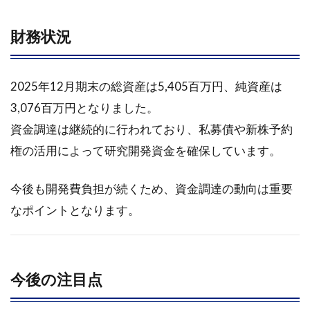
3.2.2
財務状況
その他
のパイ
プライ
ン
2025年12月期末の総資産は5,405百万円、純資産は
3,076百万円となりました。
3.3
業績
資金調達は継続的に行われており、私募債や新株予約
動向
権の活用によって研究開発資金を確保しています。
と財
務状
況
今後も開発費負担が続くため、資金調達の動向は重要
3.3.1
なポイントとなります。
業績動
向
3.3.2
今後の注目点
財務状
況