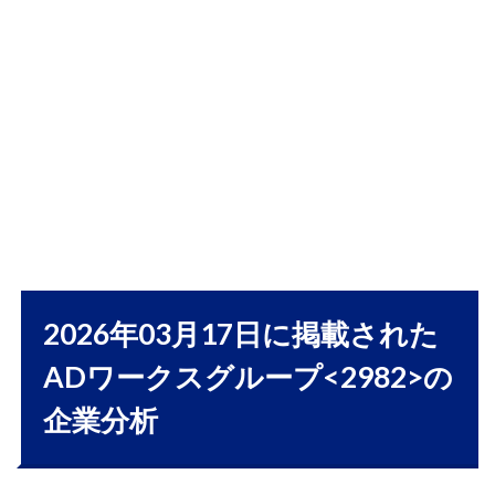
概要
｜収
益不
動産×
スト
ック
収益
で成
長、
拡大
と投
資の
バラ
ンス
2026年03月17日に掲載された
が焦
ADワークスグループ<2982>の
点
1.2
企業分析
業績
動向