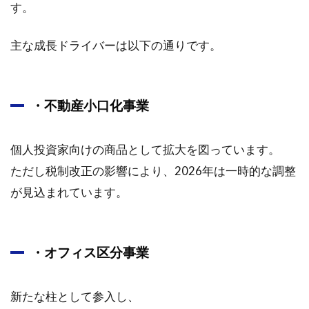
績動向
す。
3.1.3
今後の
主な成長ドライバーは以下の通りです。
成長見
通しと
株主還
元策
・不動産小口化事業
3.1.4
株式レ
個人投資家向けの商品として拡大を図っています。
ポート
ただし税制改正の影響により、2026年は一時的な調整
の要点
が見込まれています。
3.1.5
成長戦
略と中
期経営
・オフィス区分事業
計画
3.1.6
新たな柱として参入し、
投資家