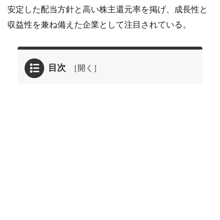
安定した配当方針と高い株主還元率を掲げ、成長性と
収益性を兼ね備えた企業として注目されている。
目次
1
2026年
03月17
日に掲
載され
たADワ
ークス
グルー
プ
<2982>
の企業
分析
1.1