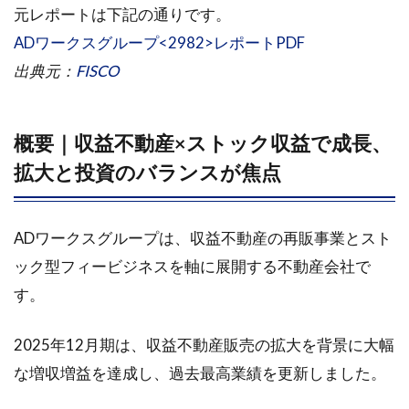
1.2.1
元レポートは下記の通りです。
・2025
ADワークスグループ<2982>レポートPDF
年12月
期
出典元：
FISCO
1.2.2
・2026
概要｜収益不動産×ストック収益で成長、
年12月
期見通
拡大と投資のバランスが焦点
し
1.3
事業
ADワークスグループは、収益不動産の再販事業とスト
構造
ック型フィービジネスを軸に展開する不動産会社で
1.3.1
す。
① 収益
不動産
2025年12月期は、収益不動産販売の拡大を背景に大幅
販売事
業
な増収増益を達成し、過去最高業績を更新しました。
1.3.2