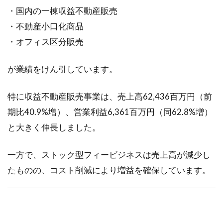
・新規
・国内の一棟収益不動産販売
事業
・不動産小口化商品
1.5
・オフィス区分販売
財
務・
資本
が業績をけん引しています。
1.6
株主
特に収益不動産販売事業は、売上高62,436百万円（前
還元
期比40.9%増）、営業利益6,361百万円（同62.8%増）
1.7
と大きく伸長しました。
まと
め
一方で、ストック型フィービジネスは売上高が減少し
1.8
たものの、コスト削減により増益を確保しています。
筆者
コメ
ント
2