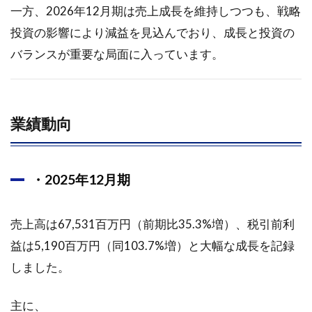
一方、2026年12月期は売上成長を維持しつつも、戦略
② スト
ック型
投資の影響により減益を見込んでおり、成長と投資の
フィー
バランスが重要な局面に入っています。
ビジネ
ス
1.4
成長
業績動向
戦略
1.4.1
・不動
・2025年12月期
産小口
化事業
売上高は67,531百万円（前期比35.3%増）、税引前利
1.4.2
・オフ
益は5,190百万円（同103.7%増）と大幅な成長を記録
ィス区
しました。
分事業
1.4.3
主に、