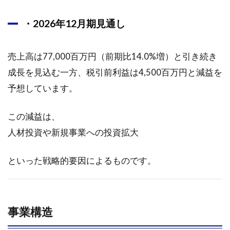
務規
律の
・2026年12月期見通し
高揚
2.1.1
売上高は77,000百万円（前期比14.0%増）と引き続き
企業調
成長を見込む一方、税引前利益は4,500百万円と減益を
査レポ
ート要
予想しています。
約
2.1.2
この減益は、
事業概
人材投資や新規事業への投資拡大
要と業
績動向
といった戦略的要因によるものです。
2.1.3
成長戦
略と戦
略セグ
事業構造
メント
別動向