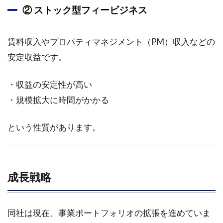
ADワ
② ストック型フィービジネス
ーク
スグ
ルー
賃料収入やプロパティマネジメント（PM）収入などの
プ株
安定収益です。
式に
関す
る包
・収益の安定性が高い
括的
・規模拡大に時間がかかる
な企
業調
査レ
という性質があります。
ポー
ト
3.1.1
概要
成長戦略
3.1.2
事業概
同社は現在、事業ポートフォリオの拡張を進めていま
要と業