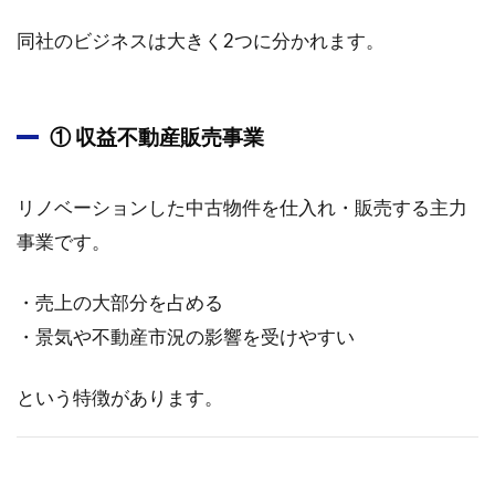
2.1.4
同社のビジネスは大きく2つに分かれます。
財務戦
略と株
主還元
施策
① 収益不動産販売事業
3
2025年
リノベーションした中古物件を仕入れ・販売する主力
03月21
日に掲
事業です。
載され
たADワ
・売上の大部分を占める
ークス
グルー
・景気や不動産市況の影響を受けやすい
プ
<2982>
のレポ
という特徴があります。
ート要
約
3.1