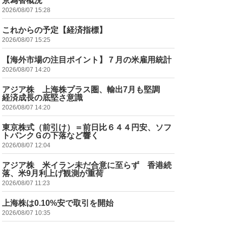
京為替概況
2026/08/07 15:28
これからの予定【経済指標】
2026/08/07 15:25
【海外市場の注目ポイント】７月の米雇用統計
2026/08/07 14:20
アジア株 上海株プラス圏、輸出7月も堅調
経済成長の底堅さ意識
2026/08/07 14:20
東京株式（前引け）＝前日比６４４円安、ソフ
トバンクＧの下落など響く
2026/08/07 12:04
アジア株 米イラン未だ合意に至らず 香港続
落、米9月利上げ観測が重荷
2026/08/07 11:23
上海株は0.10%安で取引を開始
2026/08/07 10:35