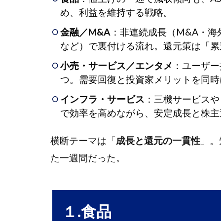
10.
め、利益を維持する戦略。
情報
通
金融／M&A
：非連続成長（M&A・海
信・
など）で裏付ける流れ。還元策は「累
サー
小売・サービス／エンタメ
：ユーザー
ビス
その
つ。需要回復と投資家メリットを同時
他
インフラ・サービス
：三機サービスや
GMO
4.1
で効率を高めながら、安定成長と株主
グローバル
サイン
横断テーマは「
成長と還元の一貫性
」。
HD〈3788〉
た一週間だった。
システ
4.2
ムサポート
HD〈4396〉
１.食品
グ
4.3