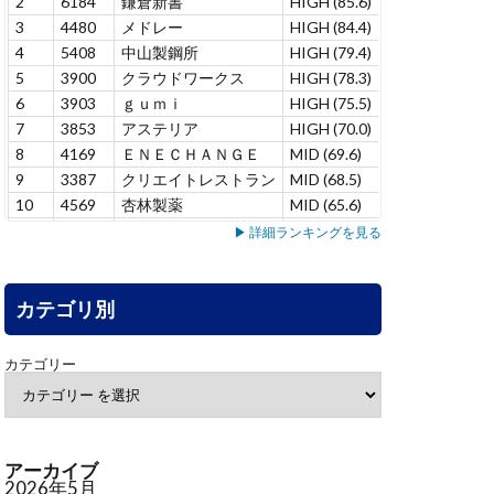
2
6184
鎌倉新書
HIGH (85.6)
–
1
3
4480
メドレー
HIGH (84.4)
+6.9
6
4
5408
中山製鋼所
HIGH (79.4)
+1.4
5
5
3900
クラウドワークス
HIGH (78.3)
+1.0
7
6
3903
ｇｕｍｉ
HIGH (75.5)
-10.9
1
7
3853
アステリア
HIGH (70.0)
+15.0
4
8
4169
ＥＮＥＣＨＡＮＧＥ
MID (69.6)
–
1
9
3387
クリエイトレストラン
MID (68.5)
+2.2
1
10
4569
杏林製薬
MID (65.6)
–
1
11
5137
スマートドライブ
MID (65.4)
–
3
▶ 詳細ランキングを見る
12
7071
アンビス
MID (65.3)
+8.5
1
13
7198
ＳＢＩアルヒ
MID (63.7)
+7.8
1
14
カテゴリ別
3431
宮地エンジニアリング
MID (63.3)
–
1
15
6240
ヤマシンフィルタ
MID (60.9)
+5.3
2
16
4552
ＪＣＲファーマ
MID (58.1)
+9.5
3
カテゴリー
17
6464
ツバキ・ナカシマ
MID (55.1)
+6.3
3
18
7383
ネットプロＨＤ
MID (53.1)
-1.2
1
19
4165
プレイド
MID (52.9)
-3.8
2
20
4826
シー・アイ・ジェイ
LOW (49.9)
–
1
アーカイブ
21
7522
ワタミ
LOW (46.7)
+3.6
2
2026年5月