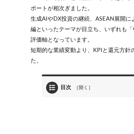
ポートが相次ぎました。
生成AIやDX投資の継続、ASEAN展開
編といったテーマが目立ち、いずれも「
評価軸となっています。
短期的な業績変動より、KPIと還元方
た。
目次
1
全
体
動
向