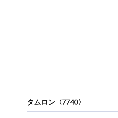
コ
4.8
ンフィデ
ンス・イ
ンターワ
ークス
〈7374〉
5
14.
小
売
5.1
RIZAPグ
ループ
タムロン〈7740〉
〈2928〉
サ
5.2