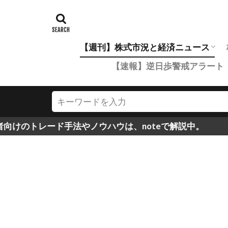
【週刊】株式市況と経済ニュース
【速報】逆日歩警戒アラート
市況年間レポート一覧
四半期市況まとめ
月次市況まとめ
ード手法やノウハウは、noteで解説中。