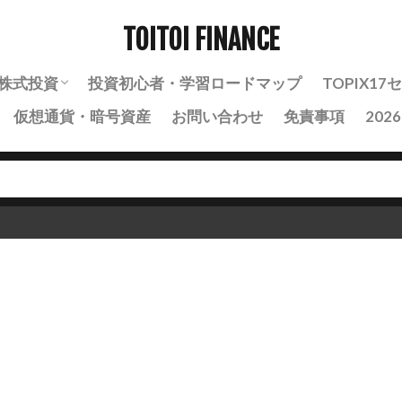
TOITOI FINANCE
株式投資
投資初心者・学習ロードマップ
TOPIX1
仮想通貨・暗号資産
お問い合わせ
免責事項
202
株式投資の基礎知識
株式投資の実践・戦略
銘柄分析ノート
自動売買・BOT運用