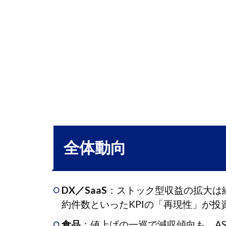
2
１.
食
品
昭
2.1
和産業
〈2004〉
3
9.電
気・
全体動向
精密
タ
3.1
ムロン
DX／SaaS
：ストック型収益の拡大は
〈7740〉
約件数といったKPIの「再現性」が投
4
食品
：値上げの一巡で減収傾向も、A