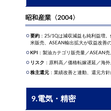
ッドパッ
チ
〈7351〉
昭和産業〈2004〉
4.4
KeyHolder〈4712〉
要約
：25/1Qは減収減益も純利益増
三
4.5
米販売、ASEAN輸出拡大が収益改善
機サービ
ス
KPI
：製油カテゴリ販売量／ASEAN
〈6044〉
リスク
：原料高／価格転嫁遅延／海外
ミダッ
4.6
株主還元
：業績改善と連動、還元方針
ク
HD〈6564〉
ハ
4.7
9.電気・精密
ッチ・ワ
ーク
（148A）