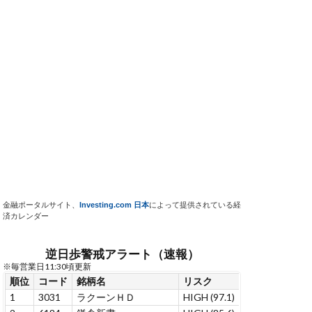
金融ポータルサイト、
Investing.com 日本
によって提供されている経
済カレンダー
逆日歩警戒アラート（速報）
※毎営業日11:30頃更新
順位
コード
銘柄名
リスク
リスク変化
連
1
3031
ラクーンＨＤ
HIGH (97.1)
+12.9
7