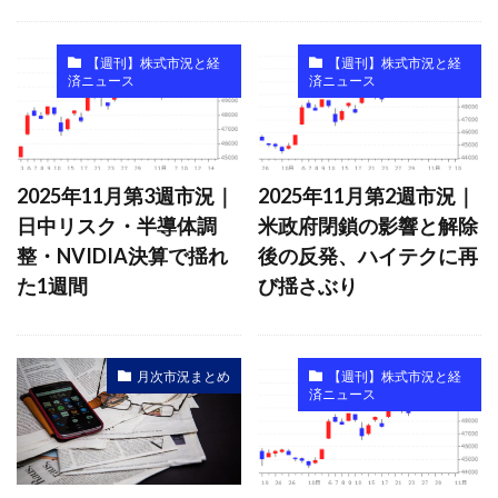
【週刊】株式市況と経
【週刊】株式市況と経
済ニュース
済ニュース
2025年11月第3週市況｜
2025年11月第2週市況｜
日中リスク・半導体調
米政府閉鎖の影響と解除
整・NVIDIA決算で揺れ
後の反発、ハイテクに再
た1週間
び揺さぶり
月次市況まとめ
【週刊】株式市況と経
済ニュース