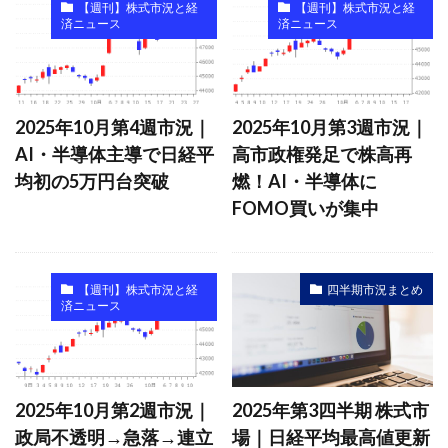
【週刊】株式市況と経
【週刊】株式市況と経
済ニュース
済ニュース
2025年10月第4週市況｜
2025年10月第3週市況｜
AI・半導体主導で日経平
高市政権発足で株高再
均初の5万円台突破
燃！AI・半導体に
FOMO買いが集中
【週刊】株式市況と経
四半期市況まとめ
済ニュース
2025年10月第2週市況｜
2025年第3四半期 株式市
政局不透明→急落→連立
場｜日経平均最高値更新