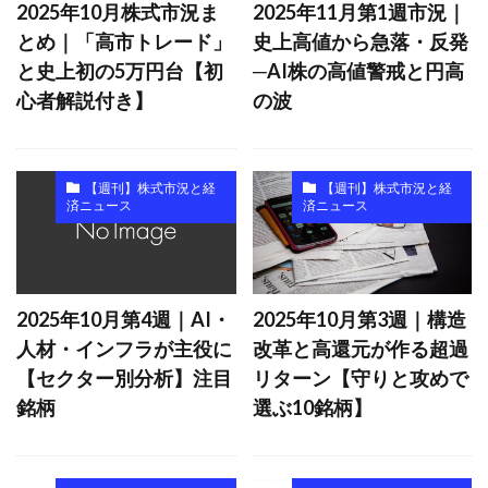
2025年10月株式市況ま
2025年11月第1週市況｜
とめ｜「高市トレード」
史上高値から急落・反発
と史上初の5万円台【初
─AI株の高値警戒と円高
心者解説付き】
の波
【週刊】株式市況と経
【週刊】株式市況と経
済ニュース
済ニュース
2025年10月第4週｜AI・
2025年10月第3週｜構造
人材・インフラが主役に
改革と高還元が作る超過
【セクター別分析】注目
リターン【守りと攻めで
銘柄
選ぶ10銘柄】