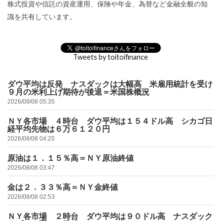
株式投資や信託の資産運用、保険や年金、為替など金融全般の知
識を共有しています。
Tweets by toitoifinance
ダウ平均は反発 ナスダックは大幅高 米雇用統計を受け
９月の米利上げ期待が後退＝米国株概況
2026/08/08 05:35
ＮＹ各市場 ４時台 ダウ平均は１５４ドル高 シカゴ日
経平均先物は６万６１２０円
2026/08/08 04:25
原油は１．１５％高＝ＮＹ原油終値
2026/08/08 03:47
金は２．３３％高＝ＮＹ金終値
2026/08/08 02:53
ＮＹ各市場 ２時台 ダウ平均は９０ドル高 ナスダック