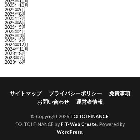
2025年11月
25
8167
リテールパートナーズ
LOW (45.8)
+2.9
2025年10月
2025年9月
26
3569
セーレン
LOW (45.2)
–
2025年8月
27
6882
三社電機製作所
LOW (44.6)
–
2025年7月
2025年6月
28
8358
スルガ銀行
LOW (44.6)
+9.4
2025年5月
2025年4月
29
2117
ウェルネオシュガー
LOW (44.2)
+5.2
2025年3月
30
8368
百五銀行
LOW (44.2)
+5.9
2025年2月
2024年12月
31
2216
カンロ
LOW (44.2)
+4.9
2024年11月
2023年8月
32
7806
ＭＴＧ
LOW (44.0)
–
2023年7月
33
3563
Ｆ＆ＬＣ
LOW (43.8)
–
2023年6月
34
8614
東洋証券
LOW (43.6)
–
35
3283
日本プロロジスリート
LOW (43.6)
–
36
3395
サンマルクＨＤ
LOW (43.5)
–
37
4536
参天製薬
LOW (43.1)
+3.6
サイトマップ
プライバシーポリシー
免責事項
38
4928
ノエビアＨＤ
LOW (42.8)
–
お問い合わせ
運営者情報
39
7552
ハピネット
LOW (42.5)
–
40
5602
栗本鐵工所
LOW (42.3)
–
© Copyright 2026
TOITOI FINANCE
.
41
7278
エクセディ
LOW (42.3)
+5.8
TOITOI FINANCE by
FIT-Web Create
. Powered by
42
2815
アリアケジャパン
LOW (42.1)
+2.3
WordPress
.
43
8338
筑波銀行
LOW (41.7)
–
44
4922
コーセーＨＤ
LOW (40.7)
–