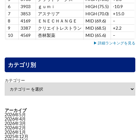
6
3903
ｇｕｍｉ
HIGH (75.5)
-10.9
7
3853
アステリア
HIGH (70.0)
+15.0
8
4169
ＥＮＥＣＨＡＮＧＥ
MID (69.6)
–
9
3387
クリエイトレストラン
MID (68.5)
+2.2
10
4569
杏林製薬
MID (65.6)
–
11
5137
スマートドライブ
MID (65.4)
–
▶ 詳細ランキングを見る
12
7071
アンビス
MID (65.3)
+8.5
13
7198
ＳＢＩアルヒ
MID (63.7)
+7.8
14
カテゴリ別
3431
宮地エンジニアリング
MID (63.3)
–
15
6240
ヤマシンフィルタ
MID (60.9)
+5.3
16
4552
ＪＣＲファーマ
MID (58.1)
+9.5
カテゴリー
17
6464
ツバキ・ナカシマ
MID (55.1)
+6.3
18
7383
ネットプロＨＤ
MID (53.1)
-1.2
19
4165
プレイド
MID (52.9)
-3.8
20
4826
シー・アイ・ジェイ
LOW (49.9)
–
アーカイブ
21
7522
ワタミ
LOW (46.7)
+3.6
2026年5月
2026年4月
22
4813
ＡＣＣＥＳＳ
LOW (46.6)
-11.7
2026年3月
2026年2月
23
5463
丸一鋼管
LOW (46.3)
–
2026年1月
24
6724
セイコーエプソン
LOW (45.9)
-3.3
2025年12月