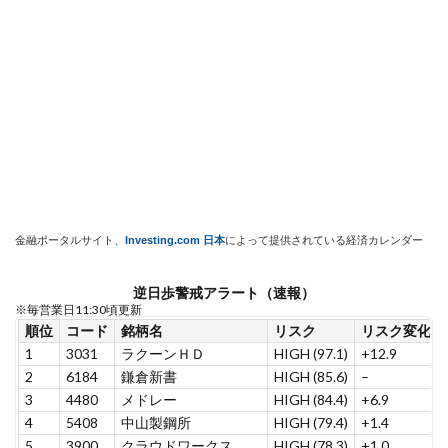
金融ポータルサイト、
Investing.com 日本
によって提供されている経済カレンダー
逆日歩警戒アラート（速報）
※毎営業日11:30頃更新
順位
コード
銘柄名
リスク
リスク変化
1
3031
ラクーンＨＤ
HIGH (97.1)
+12.9
2
6184
鎌倉新書
HIGH (85.6)
–
3
4480
メドレー
HIGH (84.4)
+6.9
4
5408
中山製鋼所
HIGH (79.4)
+1.4
5
3900
クラウドワークス
HIGH (78.3)
+1.0